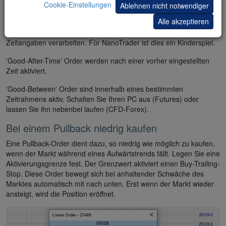
Cookie-Einstellungen
Ablehnen nicht notwendiger
Zeitangaben
Alle akzeptieren
Nur sehr wenige Trading-Plattformen können Order mit
Zeitangaben verarbeiten. Für NanoTrader ist dies ein Kinderspiel.
'Good-After-Time' Order werden nach einer vorher eingestellten
Zeit aktiviert.
'Good-Between' Order sind innerhalb eines bestimmten
Zeitrahmens aktiv. Schalten Sie Ihren PC aus (Futures) oder
lassen Sie ihn nebenbei laufen (CFD-Forex).
Bei einem Pullback niedrig kaufen
Eine Pullback-Order dient dazu, so niedrig wie möglich zu kaufen,
wenn der Markt während eines Aufwärtstrends fällt. Legen Sie eine
Aktivierungsgrenze fest. Der Grenzwert aktiviert einen Buy-Trailing-
Stop. Diese Order bewegt sich bei anhaltender Schwäche des
Marktes automatisch mit nach unten. Erst wenn der Markt wieder
ansteigt, wird die Position eröffnet.