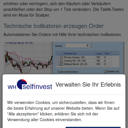
erhöhen oder verringern, sich den Käufern oder Verkäufern
anschließen oder den Stop um 1 Tick verändern. Die Taktik-Tasten
sind ein Muss für Scalper.
Technische Indikatoren erzeugen Order
Automatisieren Sie Orders mit Hilfe Ihrer technischen Indikatoren.
Verwalten Sie Ihr Erlebnis
Wir verwenden Cookies, um sicherzustellen, dass wir Ihnen
die beste Erfahrung auf unserer Website bieten. Wenn Sie auf
Dieser Trader hat drei Indikatoren auf „Einstimmigkeit“ eingestellt.
"Alle akzeptieren" klicken, erklären Sie sich mit der
Wenn alle drei Indikatoren übereinstimmen, wird eine Position
Verwendung aller Cookies einverstanden.
gekauft. Die Order kann automatisch oder nach Genehmigung
erteilt werden.
Sehen Sie sich dieses Video an.