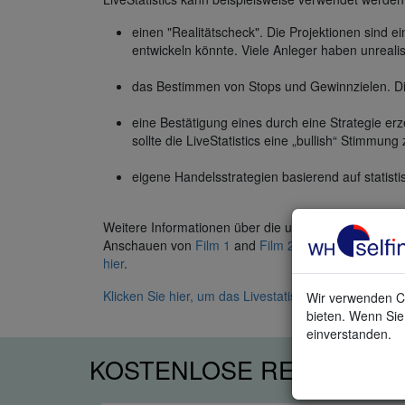
einen "Realitätscheck". Die Projektionen sind e
entwickeln könnte. Viele Anleger haben unreali
das Bestimmen von Stops und Gewinnzielen. Die
eine Bestätigung eines durch eine Strategie erze
sollte die LiveStatistics eine „bullish“ Stimmung
eigene Handelsstrategien basierend auf statist
Weitere Informationen über die unglaublichen Möglic
Anschauen von
Film 1
and
Film 2
. Einen Film, mit e
hier
.
Klicken Sie hier, um das Livestatistics Paket im Store
Wir verwenden Co
bieten. Wenn Sie 
einverstanden.
KOSTENLOSE REAL-TIME