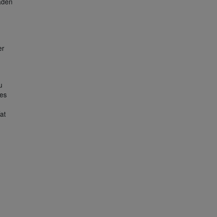
faden
er
u
ses
at