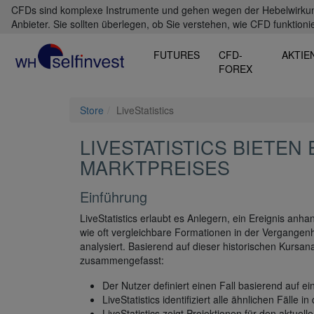
CFDs sind komplexe Instrumente und gehen wegen der Hebelwirkung 
Anbieter. Sie sollten überlegen, ob Sie verstehen, wie CFD funktioni
FUTURES
CFD-
AKTIE
FOREX
Store
LiveStatistics
LIVESTATISTICS BIETEN
MARKTPREISES
Einführung
LiveStatistics erlaubt es Anlegern, ein Ereignis anhan
wie oft vergleichbare Formationen in der Vergangenhe
analysiert. Basierend auf dieser historischen Kursan
zusammengefasst:
Der Nutzer definiert einen Fall basierend auf
LiveStatistics identifiziert alle ähnlichen Fälle i
LiveStatistics zeigt Projektionen für den aktuell