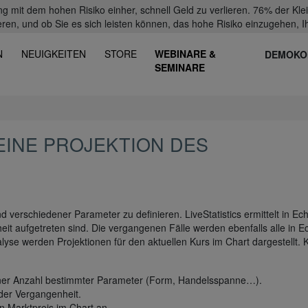
mit dem hohen Risiko einher, schnell Geld zu verlieren. 76% der Kl
eren, und ob Sie es sich leisten können, das hohe Risiko einzugehen, Ih
N
NEUIGKEITEN
STORE
WEBINARE &
DEMOKO
SEMINARE
 EINE PROJEKTION DES
d verschiedener Parameter zu definieren. LiveStatistics ermittelt in Ech
it aufgetreten sind. Die vergangenen Fälle werden ebenfalls alle in Ec
alyse werden Projektionen für den aktuellen Kurs im Chart dargestellt. 
 einer Anzahl bestimmter Parameter (Form, Handelsspanne…).
n der Vergangenheit.
en Marktpreis im Chart an.