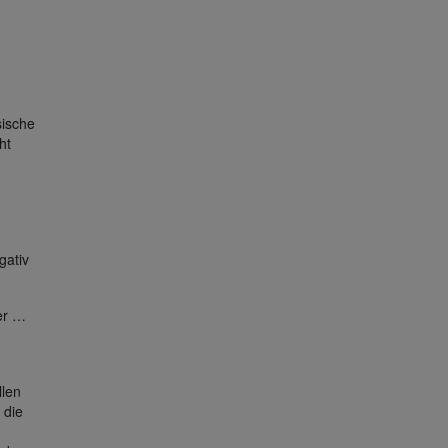
sische
ht
gativ
er …
llen
 die