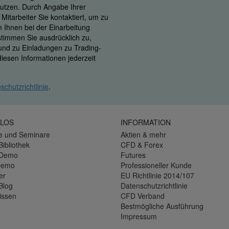
 nutzen. Durch Angabe Ihrer
itarbeiter Sie kontaktiert, um zu
m Ihnen bei der Einarbeitung
 stimmen Sie ausdrücklich zu,
 und zu Einladungen zu Trading-
iesen Informationen jederzeit
schutzrichtlinie
.
LOS
INFORMATION
e und Seminare
Aktien & mehr
Bibliothek
CFD & Forex
-Demo
Futures
Demo
Professioneller Kunde
er
EU Richtlinie 2014/107
Blog
Datenschutzrichtlinie
issen
CFD Verband
Bestmögliche Ausführung
Impressum