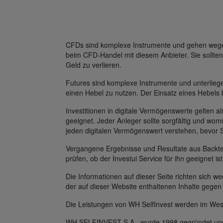
CFDs sind komplexe Instrumente und gehen wegen 
beim CFD-Handel mit diesem Anbieter. Sie sollten
Geld zu verlieren.
Futures sind komplexe Instrumente und unterlie
einen Hebel zu nutzen. Der Einsatz eines Hebels 
Investitionen in digitale Vermögenswerte gelten al
geeignet. Jeder Anleger sollte sorgfältig und womö
jeden digitalen Vermögenswert verstehen, bevor 
Vergangene Ergebnisse und Resultate aus Backtest
prüfen, ob der Investui Service für ihn geeignet is
Die Informationen auf dieser Seite richten sich
der auf dieser Website enthaltenen Inhalte gegen
Die Leistungen von WH SelfInvest werden im Wes
WH SELFINVEST S.A., wurde 1998 gegründet und v