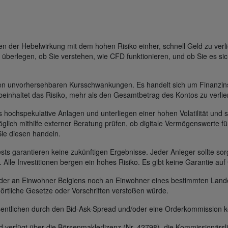
der Hebelwirkung mit dem hohen Risiko einher, schnell Geld zu verli
 überlegen, ob Sie verstehen, wie CFD funktionieren, und ob Sie es sic
gen unvorhersehbaren Kursschwankungen. Es handelt sich um Finanzin
beinhaltet das Risiko, mehr als den Gesamtbetrag des Kontos zu verlie
s hochspekulative Anlagen und unterliegen einer hohen Volatilität und s
glich mithilfe externer Beratung prüfen, ob digitale Vermögenswerte für
Sie diesen handeln.
s garantieren keine zukünftigen Ergebnisse. Jeder Anleger sollte sorg
t. Alle Investitionen bergen ein hohes Risiko. Es gibt keine Garantie au
 weder an Einwohner Belgiens noch an Einwohner eines bestimmten Lan
 örtliche Gesetze oder Vorschriften verstoßen würde.
entlichen durch den Bid-Ask-Spread und/oder eine Orderkommission k
erfügt über die Börsenmaklerlizenz (Nr. 42798), die Kommissionärsli