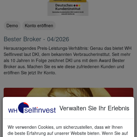
Demo
Konto eröffnen
Bester Broker - 04/2026
Herausragendes Preis-Leistungs-Verhältnis: Genau das bietet WH
SelfInvest laut DKI, dem bekannten Verbraucherinstitut. Seit mehr
als 10 Jahren in Folge zeichnet DKI uns mit dem Award Bester
Broker aus. Machen Sie es wie diese zufriedenen Kunden und
eröffnen Sie jetzt Ihr Konto.
Verwalten Sie Ihr Erlebnis
Wir verwenden Cookies, um sicherzustellen, dass wir Ihnen
die beste Erfahrung auf unserer Website bieten. Wenn Sie auf