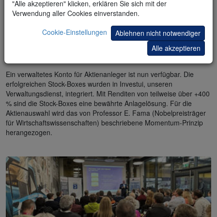
"Alle akzeptieren" klicken, erklären Sie sich mit der
Verwendung aller Cookies einverstanden.
Cookie-Einstellungen
Ablehnen nicht notwendiger
Ergebnisse
Konto eröffnen
Alle akzeptieren
Verwaltetes Konto – 04/2026
Ein verwaltetes Konto für Aktienanleger ist nun verfügbar. Die
erfolgreichen Stock-Boxes wurden in Investui, unseren
Verwaltungsdienst, integriert. Mit Renditen von teilweise über +400
% sind die Stock-Boxes eine bewährte Anlagelösung. Für die
Aktienauswahl wird das von Professor E. Fama (Nobelpreisträger
für Wirtschaftswissenschaften) beschriebene Momentum-Prinzip
herangezogen.