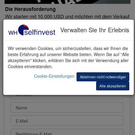
Verwalten Sie Ihr Erlebnis
Wir verwenden Cookies, um sicherzustellen, dass wir Ihnen die
beste Erfahrung auf unserer Website bieten. Wenn Sie auf "Alle
akzeptieren" klicken, erklären Sie sich mit der Verwendung aller
ERHALTEN SIE DAS
Cookies einverstanden.
DOKUMENT PER E-MAIL
Cookie-Einstellungen
Ablehnen nicht notwendiger
Alle akzeptieren
Vorname
Name
E-Mail
Bestätigung E-Mail