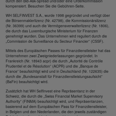
durch den Bid-Ask-Spread und/oder eine Orderkommission
kompensiert. Besuchen Sie die Gebühren-Seite.
WH SELFINVEST S.A., wurde 1998 gegründet und verfügt über
die Börsenmaklerlizenz (Nr. 42798), die Kommissionärslizenz
(Nr. 36399) und auch die Vermögensverwalterlizenz (Nr. 1806),
die durch das Luxemburgische Ministerium für Finanzen
genehmigt wurden. Das Unternehmen wird reguliert durch die
„Commission de Surveillance du Secteur Financier” (CSSF).
Mittels des Europäischen Passes für Finanzdienstleister hat das
Unternehmen zwei Zweigniederlassungen gegründet. In
Frankreich (Nr. 18943 acpr) die durch „Autorité de Contrôle
Prudentiel et de Résolution” (ACPR) und die „Banque de
France” beaufsichtigt wird und in Deutschland (Nr. 122635) die
durch die „Bundesanstalt für Finanzdienstleistungsaufsicht”
(BaFin) beaufsichtigt wird.
Zusätzlich hat WH SelfInvest eine Repräsentanz in der
Schweiz, die durch die „Swiss Financial Market Supervisory
Authority” (FINMA) beaufsichtigt wird, und Repräsentanzen,
basierend auf dem Europäischen Pass für Finanzdienstleister,
in Belgien und den Niederlanden, die den jeweils zuständigen