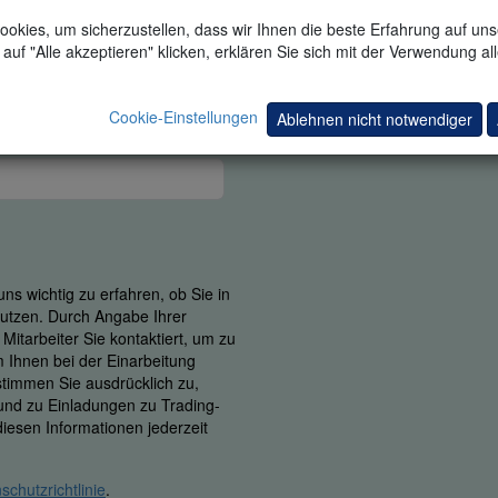
okies, um sicherzustellen, dass wir Ihnen die beste Erfahrung auf un
auf "Alle akzeptieren" klicken, erklären Sie sich mit der Verwendung al
Cookie-Einstellungen
Ablehnen nicht notwendiger
ns wichtig zu erfahren, ob Sie in
 nutzen. Durch Angabe Ihrer
itarbeiter Sie kontaktiert, um zu
m Ihnen bei der Einarbeitung
 stimmen Sie ausdrücklich zu,
 und zu Einladungen zu Trading-
iesen Informationen jederzeit
schutzrichtlinie
.