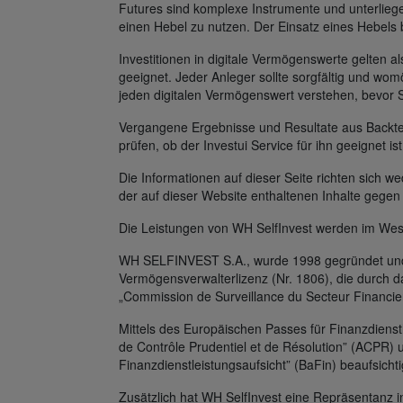
Futures sind komplexe Instrumente und unterlie
einen Hebel zu nutzen. Der Einsatz eines Hebels 
Investitionen in digitale Vermögenswerte gelten al
geeignet. Jeder Anleger sollte sorgfältig und womö
jeden digitalen Vermögenswert verstehen, bevor 
Vergangene Ergebnisse und Resultate aus Backtest
prüfen, ob der Investui Service für ihn geeignet is
Die Informationen auf dieser Seite richten sich
der auf dieser Website enthaltenen Inhalte gegen
Die Leistungen von WH SelfInvest werden im Wes
WH SELFINVEST S.A., wurde 1998 gegründet und v
Vermögensverwalterlizenz (Nr. 1806), die durch 
„Commission de Surveillance du Secteur Financie
Mittels des Europäischen Passes für Finanzdienst
de Contrôle Prudentiel et de Résolution” (ACPR) 
Finanzdienstleistungsaufsicht” (BaFin) beaufsichti
Zusätzlich hat WH SelfInvest eine Repräsentanz in