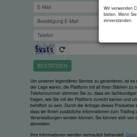
Wir verwenden Co
bieten. Wenn Sie 
einverstanden.
BESTÄTIGEN
Um unseren legendären Service zu garantieren, ist es u
der Lage waren, die Plattform mit all ihren Stärken zu
Telefonnummer stimmen Sie zu, dass ein fachkundiger M
fragen, wie Sie mit der Plattform zurecht kamen und u
behilflich zu sein. Durch die Anfrage dieses Produktes
dass wir Ihnen zusätzliche Informationen zum Trading
Veranstaltungen senden können. Sie können sich von d
abmelden.
Ihre Informationen werden vertraulich behandelt.
Daten