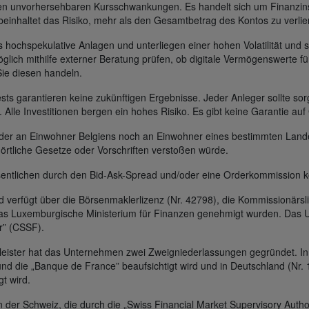
gen unvorhersehbaren Kursschwankungen. Es handelt sich um Finanzin
beinhaltet das Risiko, mehr als den Gesamtbetrag des Kontos zu verlie
s hochspekulative Anlagen und unterliegen einer hohen Volatilität und s
glich mithilfe externer Beratung prüfen, ob digitale Vermögenswerte für
Sie diesen handeln.
s garantieren keine zukünftigen Ergebnisse. Jeder Anleger sollte sorg
t. Alle Investitionen bergen ein hohes Risiko. Es gibt keine Garantie au
 weder an Einwohner Belgiens noch an Einwohner eines bestimmten Lan
 örtliche Gesetze oder Vorschriften verstoßen würde.
entlichen durch den Bid-Ask-Spread und/oder eine Orderkommission k
erfügt über die Börsenmaklerlizenz (Nr. 42798), die Kommissionärsli
das Luxemburgische Ministerium für Finanzen genehmigt wurden. Das U
r” (CSSF).
leister hat das Unternehmen zwei Zweigniederlassungen gegründet. In 
und die „Banque de France” beaufsichtigt wird und in Deutschland (Nr. 
gt wird.
 der Schweiz, die durch die „Swiss Financial Market Supervisory Author