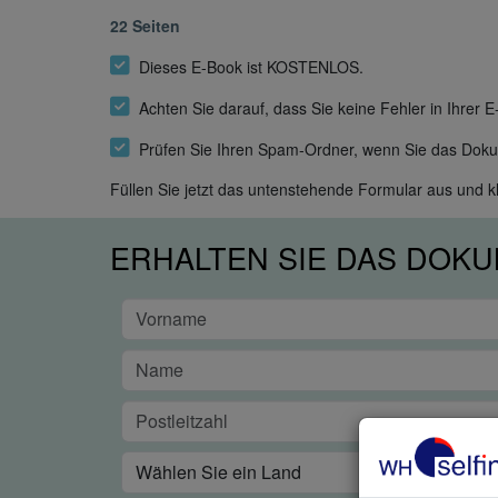
22 Seiten
Dieses E-Book ist KOSTENLOS.
Achten Sie darauf, dass Sie keine Fehler in Ihrer 
Prüfen Sie Ihren Spam-Ordner, wenn Sie das Dokum
Füllen Sie jetzt das untenstehende Formular aus und kli
ERHALTEN SIE DAS DOKU