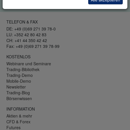
Datenschutzrichtlinie
.
TELEFON & FAX
DE: +49 (0)69 271 39 78-0
LU: +352 42 80 42 83
CH: +41 44 350 42 42
Fax: +49 (0)69 271 39 78-99
KOSTENLOS
Webinare und Seminare
Trading-Bibliothek
Trading-Demo
Mobile-Demo
Newsletter
Trading-Blog
Börsenwissen
INFORMATION
Aktien & mehr
CFD & Forex
Futures