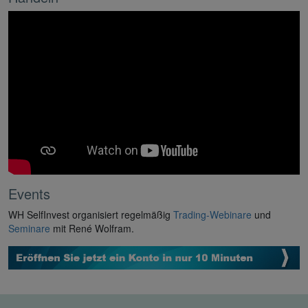
Events
WH SelfInvest organisiert regelmäßig
Trading-Webinare
und
Seminare
mit René Wolfram.