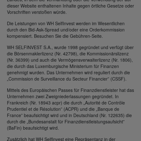
dieser Website enthaltenen Inhalte gegen örtliche Gesetze oder
Vorschriften verstoßen würde.
Die Leistungen von WH SelfInvest werden im Wesentlichen
durch den Bid-Ask-Spread und/oder eine Orderkommission
kompensiert. Besuchen Sie die Gebühren-Seite.
WH SELFINVEST S.A., wurde 1998 gegründet und verfügt über
die Börsenmaklerlizenz (Nr. 42798), die Kommissionärslizenz
(Nr. 36399) und auch die Vermögensverwalterlizenz (Nr. 1806),
die durch das Luxemburgische Ministerium für Finanzen
genehmigt wurden. Das Unternehmen wird reguliert durch die
„Commission de Surveillance du Secteur Financier” (CSSF).
Mittels des Europäischen Passes für Finanzdienstleister hat das
Unternehmen zwei Zweigniederlassungen gegründet. In
Frankreich (Nr. 18943 acpr) die durch „Autorité de Contrôle
Prudentiel et de Résolution” (ACPR) und die „Banque de
France” beaufsichtigt wird und in Deutschland (Nr. 122635) die
durch die „Bundesanstalt für Finanzdienstleistungsaufsicht”
(BaFin) beaufsichtigt wird.
Zusätzlich hat WH SelfInvest eine Repräsentanz in der