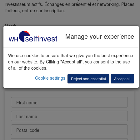
investisseurs actifs. Échanges en présentiel et networking. Places
limitées, entrée sur inscription.
Mardi,
15 septembre 2026
Manage your experience
13:30 - 18:00
Bureaux WHS Paris
We use cookies to ensure that we give you the best experience
58 rue de la Victoire
on our website. By Cliking "Accept all", you consent to the use
75009 Paris
of all of the cookies.
Cookie settings
Reject non-essential
Accept all
I participate
First name
Last name
Postal code