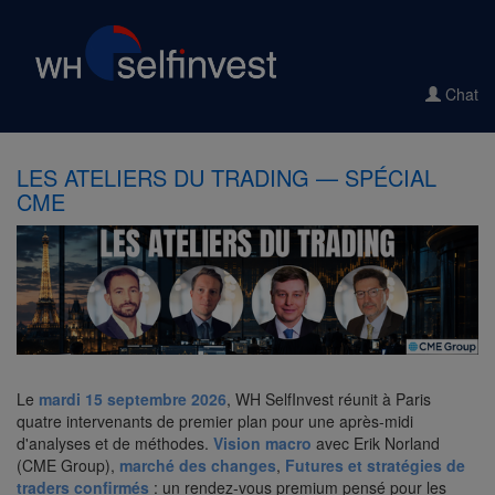
Chat
LES ATELIERS DU TRADING — SPÉCIAL
CME
Le
mardi 15 septembre 2026
, WH SelfInvest réunit à Paris
quatre intervenants de premier plan pour une après-midi
d'analyses et de méthodes.
Vision macro
avec Erik Norland
(CME Group),
marché des changes
,
Futures et stratégies de
traders confirmés
: un rendez-vous premium pensé pour les