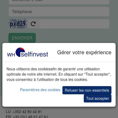
ENVOYER
En demandant cet article vous reconnaissez spécifiquement
Gérer votre expérience
que nous pouvons vous envoyer des informations
supplémentaires sur le trading et des invitations à des
événements portant sur le trading. Vous pouvez à tout moment
Nous utilisons des cookiesafin de garantir une utilisation
vous désabonner de ces informations.
optimale de notre site internet. En cliquant sur "Tout accepter",
vous consentez à l'utilisation de tous les cookies.
Tous les champs sont obligatoires. Vos données restent
confidentielles.
Charte de confidentialité
.
Paramètres des cookies
Refuser les non-essentiels
Tout accepter
TÉLÉPHONE & FAX
LU: +352 42 80 42 81
FR: +33 (0)1 48 01 47 61