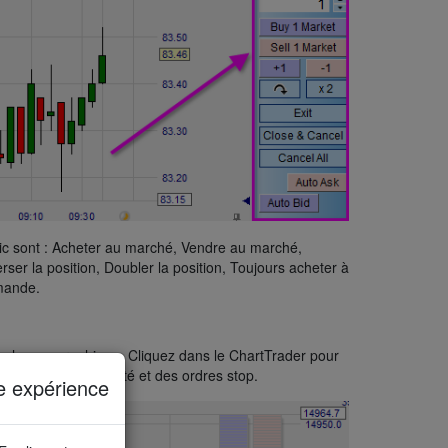
lic sont : Acheter au marché, Vendre au marché,
erser la position, Doubler la position, Toujours acheter à
emande.
à chaque graphique. Cliquez dans le ChartTrader pour
ordres à cours limité et des ordres stop.
e expérience