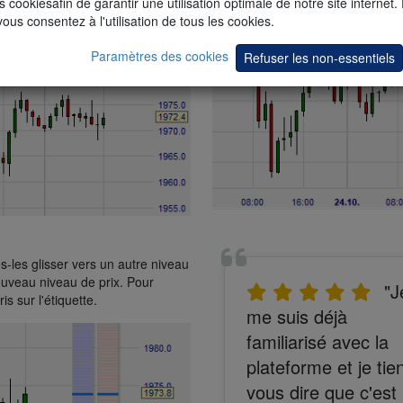
s cookiesafin de garantir une utilisation optimale de notre site internet.
vous consentez à l'utilisation de tous les cookies.
Paramètres des cookies
Refuser les non-essentiels
s-les glisser vers un autre niveau
ouveau niveau de prix. Pour
"J
s sur l'étiquette.
me suis déjà
familiarisé avec la
plateforme et je tie
vous dire que c'est 