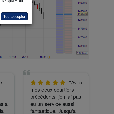
 En cliquant sur
Tout accepter
e
"Avec
mes deux courtiers
précédents, je n'ai pas
ns à
eu un service aussi
la
fantastique. Jusqu'à