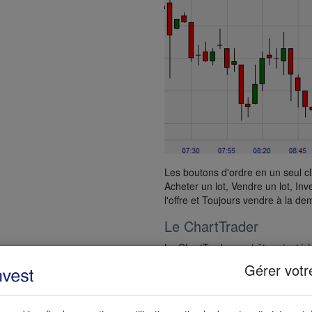
Les boutons d'ordre en un seul c
Acheter un lot, Vendre un lot, Inv
l'offre et Toujours vendre à la d
Le ChartTrader
Le ChartTrader peut être ajouté 
placer des ordres au marché, des 
ement dans chaque graphique.
Gérer votr