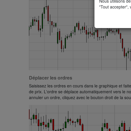
Nous utilisons de
"Tout accepter", 
Déplacer les ordres
Saisissez les ordres en cours dans le graphique et faite
de prix. L'ordre se déplace automatiquement vers le n
annuler un ordre, cliquez avec le bouton droit de la souri