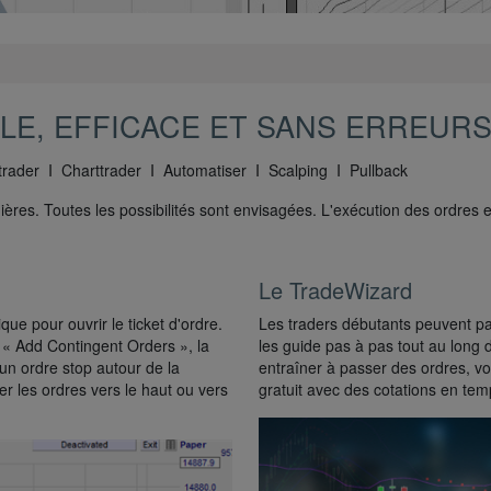
LE, EFFICACE ET SANS ERREUR
trader I Charttrader I Automatiser I Scalping I Pullback
ères. Toutes les possibilités sont envisagées. L'exécution des ordres es
Le TradeWizard
ue pour ouvrir le ticket d'ordre.
Les traders débutants peuvent pa
 « Add Contingent Orders », la
les guide pas à pas tout au long 
un ordre stop autour de la
entraîner à passer des ordres, v
er les ordres vers le haut ou vers
gratuit avec des cotations en tem