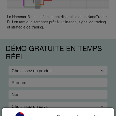
Le Hammer Blast est également disponible dans NanoTrader
Full en tant que screnner prêt à l’utilisation, signal de trading
et stratégie de trading.
DÉMO GRATUITE EN TEMPS
RÉEL