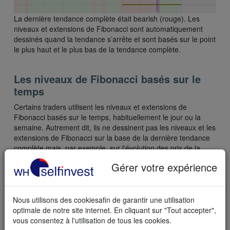
La dernière tendance complète était bearish (rouge). Les
niveaux et extensions de Fibonacci sont automatiquement
dessinés quand la tendance s’arrête et sont basés sur le point
le plus haut et le plus bas de la tendance complète.
Les niveaux de Fibonacci basés sur le
temps
Certains traders utilisent les niveaux et extensions de
Fibonacci basés sur le temps, habituellement le jour ou la
semaine. Autrement dit, ils ne dessinent pas les niveaux et les
extensions de Fibonacci sur la base de la dernière tendance
complète mais, par exemple, sur l'évolution des prix de la
semaine en cours.
Gérer votre expérience
Le pack vous permet de choisir entre 5 périodes pour le
dessin automatisé de niveaux et extensions de Fibonacci :
Nous utilisons des cookiesafin de garantir une utilisation
1. Jour
optimale de notre site internet. En cliquant sur "Tout accepter",
2. Semaine
vous consentez à l'utilisation de tous les cookies.
3. Mois