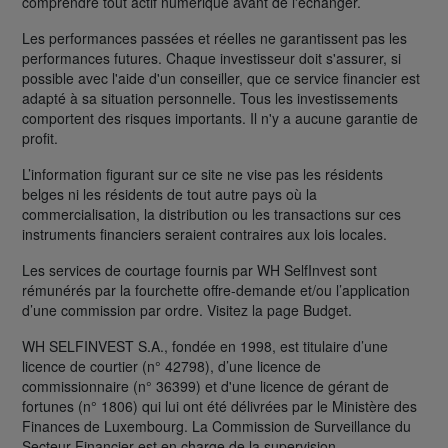
comprendre tout actif numérique avant de l'échanger.
Les performances passées et réelles ne garantissent pas les
performances futures. Chaque investisseur doit s'assurer, si
possible avec l'aide d'un conseiller, que ce service financier est
adapté à sa situation personnelle. Tous les investissements
comportent des risques importants. Il n'y a aucune garantie de
profit.
L’information figurant sur ce site ne vise pas les résidents
belges ni les résidents de tout autre pays où la
commercialisation, la distribution ou les transactions sur ces
instruments financiers seraient contraires aux lois locales.
Les services de courtage fournis par WH SelfInvest sont
rémunérés par la fourchette offre-demande et/ou l’application
d’une commission par ordre. Visitez la page Budget.
WH SELFINVEST S.A., fondée en 1998, est titulaire d’une
licence de courtier (n° 42798), d’une licence de
commissionnaire (n° 36399) et d'une licence de gérant de
fortunes (n° 1806) qui lui ont été délivrées par le Ministère des
Finances de Luxembourg. La Commission de Surveillance du
Secteur Financier est en charge de la supervision.