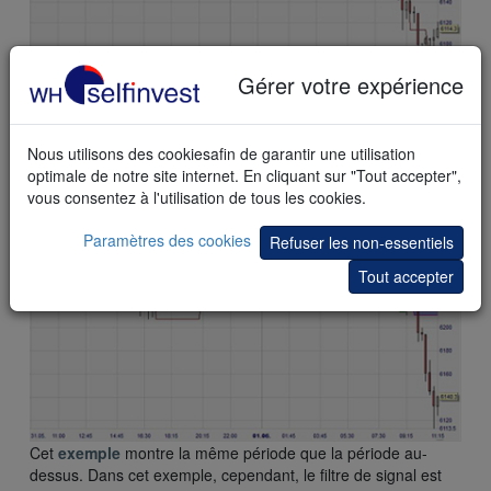
Cet
exemple
montre des signaux uniquement basés sur des
Gérer votre expérience
lignes de tendances automatisées. Le filtre optionnel de
signaux est visible mais non activé.
Nous utilisons des cookiesafin de garantir une utilisation
optimale de notre site internet. En cliquant sur "Tout accepter",
vous consentez à l'utilisation de tous les cookies.
Paramètres des cookies
Refuser les non-essentiels
Tout accepter
Cet
exemple
montre la même période que la période au-
dessus. Dans cet exemple, cependant, le filtre de signal est