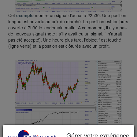
Cet
exemple
montre un signal d’achat à 22h30. Une position
longue est ouverte au prix du marché. La position est toujours
ouverte à 7h30 le lendemain matin. A ce moment, il n’y a pas
de nouveau signal (note : s’il y avait eu un signal, il n’aurait
pas été accepté). Une heure plus tard, l'objectif est touché
(ligne verte) et la position est clôturée avec un profit.
Gérer votre expérience