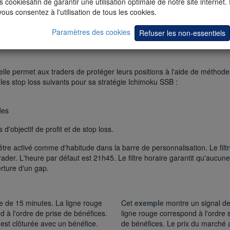
s cookiesafin de garantir une utilisation optimale de notre site internet.
vous consentez à l'utilisation de tous les cookies.
Paramètres des cookies
Refuser les non-essentiels
le permet aux traders de protéger leurs positions à l'aide de méthodes 
et les stop loss suivants pour sa stratégie Ichimoku SSB :
des
objectif de profit et de stop loss.
 être activé comme d'habitude dans la barre de personnalisation. Le filtr
rader. L'heure par défaut est 21h45. Le filtre horaire garantit qu'aucune
erture d'un gap.
e de 15 minutes. La ligne rouge
Cet
exemple
montre un signal de
d à l'ordre de prise de bénéfices.
ligne rouge correspond à l'ordre s
n est clôturée avec un bénéfice.
de bénéfices. Le prix du marché att