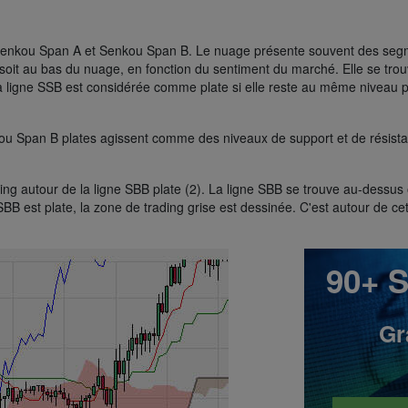
 Senkou Span A et Senkou Span B. Le nuage présente souvent des segm
soit au bas du nuage, en fonction du sentiment du marché. Elle se tr
a ligne SSB est considérée comme plate si elle reste au même niveau
ou Span B plates agissent comme des niveaux de support et de résista
ding autour de la ligne SBB plate (2). La ligne SBB se trouve au-dessu
BB est plate, la zone de trading grise est dessinée. C'est autour de ce
90+ S
Gr