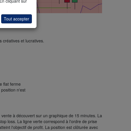
 En cliquant sur
Tout accepter
créatives et lucratives.
e flat ferme
 position n'est
 vente à découvert sur un graphique de 15 minutes. La
top loss. La ligne verte correspond à l'ordre de prise
eint l'objectif de profit. La position est clôturée avec