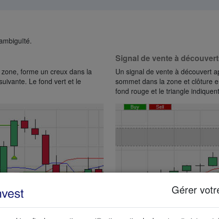
 ambiguïté.
Signal de vente à découvert
a zone, forme un creux dans la
Un signal de vente à découvert a
uivante. Le fond vert et le
sommet dans la zone et clôture e
fond rouge et le triangle indiquen
Gérer votr