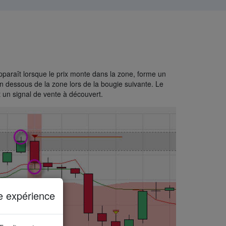
pparaît lorsque le prix monte dans la zone, forme un
n dessous de la zone lors de la bougie suivante. Le
t un signal de vente à découvert.
e expérience