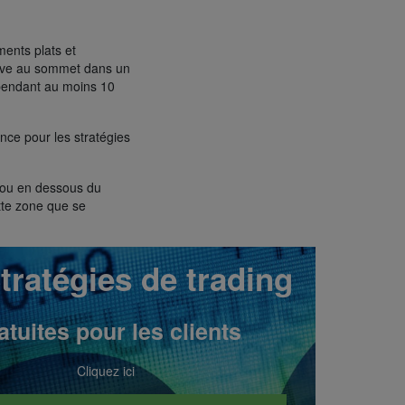
ents plats et
ouve au sommet dans un
 pendant au moins 10
nce pour les stratégies
s ou en dessous du
tte zone que se
tratégies de trading
atuites pour les clients
Cliquez ici