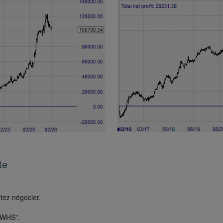
te
tez négocier.
s WHS".