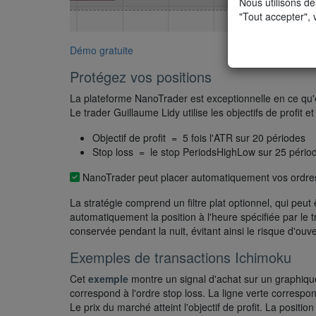
Nous utilisons de
"Tout accepter", 
Démo gratuite
Protégez vos positions
La plateforme NanoTrader est exceptionnelle en ce qu'el
Le trader Guillaume Lidy utilise les objectifs de profit 
Objectif de profit = 5 fois l'ATR sur 20 périodes
Stop loss = le stop PeriodsHighLow sur 25 pério
NanoTrader peut placer automatiquement vos ordres d'
La stratégie comprend un filtre plat optionnel, qui peut
automatiquement la position à l'heure spécifiée par le t
conservée pendant la nuit, évitant ainsi le risque d'ouv
Exemples de transactions Ichimoku
Cet
exemple
montre un signal d'achat sur un graphiqu
correspond à l'ordre stop loss. La ligne verte correspon
Le prix du marché atteint l'objectif de profit. La positio