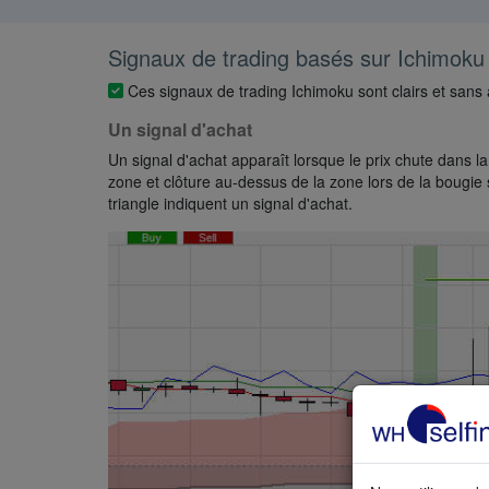
Signaux de trading basés sur Ichimoku
Ces signaux de trading Ichimoku sont clairs et sans
Un signal d'achat
Un signal d'achat apparaît lorsque le prix chute dans l
zone et clôture au-dessus de la zone lors de la bougie s
triangle indiquent un signal d'achat.