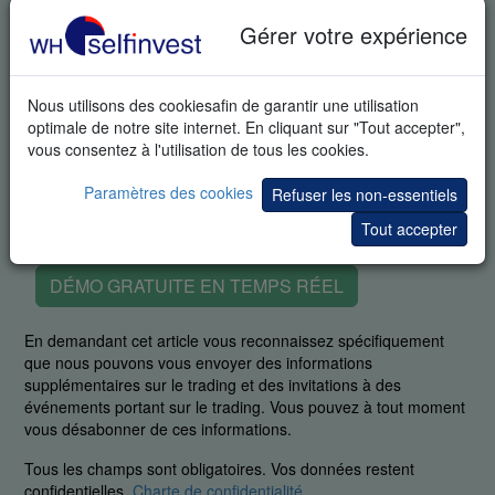
Gérer votre expérience
Nous utilisons des cookiesafin de garantir une utilisation
optimale de notre site internet. En cliquant sur "Tout accepter",
vous consentez à l'utilisation de tous les cookies.
Paramètres des cookies
Refuser les non-essentiels
Tout accepter
DÉMO GRATUITE EN TEMPS RÉEL
En demandant cet article vous reconnaissez spécifiquement
que nous pouvons vous envoyer des informations
supplémentaires sur le trading et des invitations à des
événements portant sur le trading. Vous pouvez à tout moment
vous désabonner de ces informations.
Tous les champs sont obligatoires. Vos données restent
confidentielles.
Charte de confidentialité
.