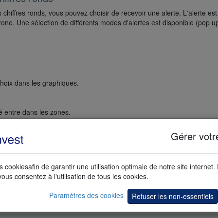
 chiffres ronds, vous pouvez choisir de recevoir une alerte. L'alerte est
one. Une sélection de différents modes d'alertes est disponible (pop u
choix dans les graphiques.
é entre dans les zones.
Gérer votr
ouhaitez négocier.
ound numbers dans la section Tools.
nalisation.
s cookiesafin de garantir une utilisation optimale de notre site internet.
vous consentez à l'utilisation de tous les cookies.
raphique
et
Graphiques personnalisés
Paramètres des cookies
Refuser les non-essentiels