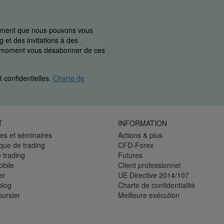
uement que nous pouvons vous
 et des invitations à des
ut moment vous désabonner de ces
 confidentielles.
Charte de
T
INFORMATION
es et séminaires
Actions & plus
èque de trading
CFD-Forex
 trading
Futures
bile
Client professionnel
er
UE Directive 2014/107
blog
Charte de confidentialité
oursier
Meilleure exécution