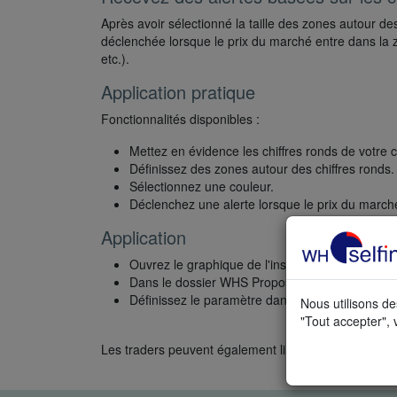
Après avoir sélectionné la taille des zones autour des
déclenchée lorsque le prix du marché entre dans la z
etc.).
Application pratique
Fonctionnalités disponibles :
Mettez en évidence les chiffres ronds de votre 
Définissez des zones autour des chiffres ronds.
Sélectionnez une couleur.
Déclenchez une alerte lorsque le prix du march
Application
Ouvrez le graphique de l'instrument que vous s
Dans le dossier WHS Proposals, sélectionnez R
Définissez le paramètre dans la Barre de Person
Nous utilisons de
"Tout accepter", 
Les traders peuvent également lire :
Les types de g