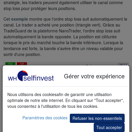
stratégie, les traders peuvent également utiliser le canal comme
stop loss pour protéger leurs positions.
Cet
exemple
montre que l'ordre stop loss suit automatiquement le
canal. Le trader a acheté une position (triangle vert). Grâce au
TradeGuard de la plateforme NanoTrader, l'ordre stop loss suit
automatiquement la bande opposée. La position est clôturée
lorsque le prix du marché touche la bande inférieure. Lorsque la
tendance est forte, la bande s'avère être un niveau valable pour
sortir d'une position.
Gérer votre expérience
Nous utilisons des cookiesafin de garantir une utilisation
optimale de notre site internet. En cliquant sur "Tout accepter",
vous consentez à l'utilisation de tous les cookies.
Paramètres des cookies
Refuser les non-essentiels
Tout accepter