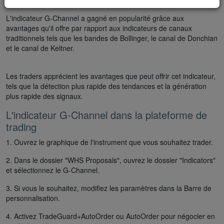
Testez la démo GRATUITE
L'indicateur G-Channel a gagné en popularité grâce aux
avantages qu'il offre par rapport aux indicateurs de canaux
traditionnels tels que les bandes de Bollinger, le canal de Donchian
et le canal de Keltner.
Les traders apprécient les avantages que peut offrir cet indicateur,
tels que la détection plus rapide des tendances et la génération
plus rapide des signaux.
L'indicateur G-Channel dans la plateforme de
trading
1. Ouvrez le graphique de l'instrument que vous souhaitez trader.
2. Dans le dossier "WHS Proposals", ouvrez le dossier "Indicators"
et sélectionnez le G-Channel.
3. Si vous le souhaitez, modifiez les paramètres dans la Barre de
personnalisation.
4. Activez TradeGuard+AutoOrder ou AutoOrder pour négocier en