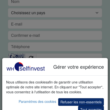
Gérer votre expérience
DÉMO GRATUITE EN TEMPS RÉEL
Nous utilisons des cookiesafin de garantir une utilisation
En demandant cet article vous reconnaissez spécifiquement
optimale de notre site internet. En cliquant sur "Tout accepter",
que nous pouvons vous envoyer des informations
vous consentez à l'utilisation de tous les cookies.
supplémentaires sur le trading et des invitations à des
événements portant sur le trading. Vous pouvez à tout moment
Paramètres des cookies
Refuser les non-essentiels
vous désabonner de ces informations.
Tout accepter