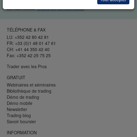
Tous les champs sont obligatoires. Vos données restent
confidentielles.
Charte de confidentialité
.
TÉLÉPHONE & FAX
LU: +352 42 80 42 81
FR: +33 (0)1 48 01 47 61
CH: +41 44 350 42 40
Fax: +352 42 25 75 25
Trader avec les Pros
GRATUIT
Webinaires et séminaires
Bibliothèque de trading
Démo de trading
Démo mobile
Newsletter
Trading blog
Savoir boursier
INFORMATION