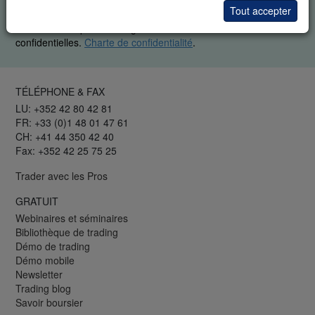
vous désabonner de ces informations.
Tout accepter
Tous les champs sont obligatoires. Vos données restent
confidentielles.
Charte de confidentialité
.
TÉLÉPHONE & FAX
LU: +352 42 80 42 81
FR: +33 (0)1 48 01 47 61
CH: +41 44 350 42 40
Fax: +352 42 25 75 25
Trader avec les Pros
GRATUIT
Webinaires et séminaires
Bibliothèque de trading
Démo de trading
Démo mobile
Newsletter
Trading blog
Savoir boursier