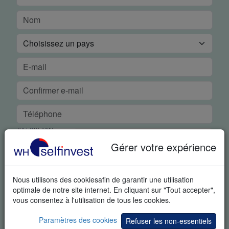
Gérer votre expérience
DÉMO GRATUITE EN TEMPS RÉEL
Nous utilisons des cookiesafin de garantir une utilisation
optimale de notre site internet. En cliquant sur "Tout accepter",
En demandant cet article vous reconnaissez spécifiquement
vous consentez à l'utilisation de tous les cookies.
que nous pouvons vous envoyer des informations
supplémentaires sur le trading et des invitations à des
Paramètres des cookies
Refuser les non-essentiels
événements portant sur le trading. Vous pouvez à tout moment