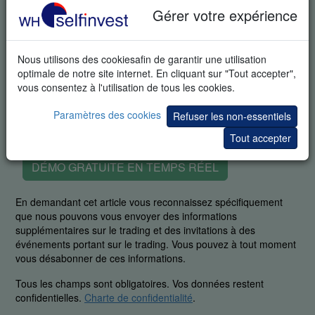
Gérer votre expérience
Nous utilisons des cookiesafin de garantir une utilisation
optimale de notre site internet. En cliquant sur "Tout accepter",
vous consentez à l'utilisation de tous les cookies.
Paramètres des cookies
Refuser les non-essentiels
Tout accepter
DÉMO GRATUITE EN TEMPS RÉEL
En demandant cet article vous reconnaissez spécifiquement
que nous pouvons vous envoyer des informations
supplémentaires sur le trading et des invitations à des
événements portant sur le trading. Vous pouvez à tout moment
vous désabonner de ces informations.
Tous les champs sont obligatoires. Vos données restent
confidentielles.
Charte de confidentialité
.