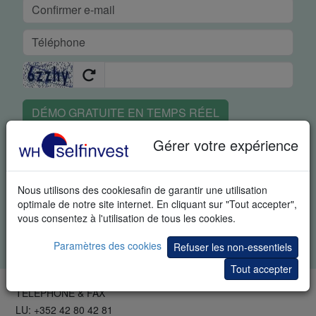
DÉMO GRATUITE EN TEMPS RÉEL
Gérer votre expérience
En demandant cet article vous reconnaissez spécifiquement
que nous pouvons vous envoyer des informations
supplémentaires sur le trading et des invitations à des
Nous utilisons des cookiesafin de garantir une utilisation
événements portant sur le trading. Vous pouvez à tout moment
optimale de notre site internet. En cliquant sur "Tout accepter",
vous désabonner de ces informations.
vous consentez à l'utilisation de tous les cookies.
Tous les champs sont obligatoires. Vos données restent
confidentielles.
Charte de confidentialité
.
Paramètres des cookies
Refuser les non-essentiels
Tout accepter
TÉLÉPHONE & FAX
LU: +352 42 80 42 81