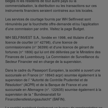
belges ni les résidents de tout autre pays où la
commercialisation, la distribution ou les transactions sur ces
instruments financiers seraient contraires aux lois locales.
Les services de courtage fournis par WH SelfInvest sont
rémunérés par la fourchette offre-demande et/ou l’application
d’une commission par ordre. Visitez la page Budget.
WH SELFINVEST S.A., fondée en 1998, est titulaire d’une
licence de courtier (n° 42798), d’une licence de
commissionnaire (n° 36399) et d'une licence de gérant de
fortunes (n° 1806) qui lui ont été délivrées par le Ministère des
Finances de Luxembourg. La Commission de Surveillance du
Secteur Financier est en charge de la supervision.
Dans le cadre du Passeport Européen, la société a ouvert une
succursale en France (n° 18943 acpr) soumise également à la
supervision de l’ "Autorité de Contrôle Prudentiel et de
Résolution" (ACPR) et de la Banque de France et une
succursale en Allemagne (n°. 122635) soumise également à la
supervision de la " Bundesanstalt für
Finanzdienstleistungsaufsicht" (BAFIN).
La société maintient également un bureau de représentation en