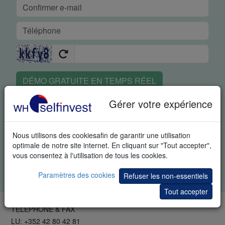
DÉMO GRATUITE EN TEMPS RÉEL
Gérer votre expérience
En demandant cet article vous reconnaissez spécifiquement
que nous pouvons vous envoyer des informations
supplémentaires sur le trading et des invitations à des
Nous utilisons des cookiesafin de garantir une utilisation
événements portant sur le trading. Vous pouvez à tout moment
optimale de notre site internet. En cliquant sur "Tout accepter",
vous désabonner de ces informations.
vous consentez à l'utilisation de tous les cookies.
Tous les champs sont obligatoires. Vos données restent
confidentielles.
Charte de confidentialité
.
Paramètres des cookies
Refuser les non-essentiels
Tout accepter
TÉLÉPHONE & FAX
LU: +352 42 80 42 81