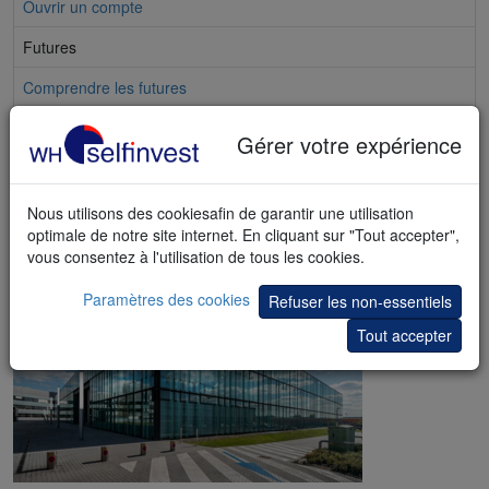
Ouvrir un compte
Futures
Comprendre les futures
Démo de trading
Gérer votre expérience
Les futures les plus populaires
Les options sur futures
Nous utilisons des cookiesafin de garantir une utilisation
optimale de notre site internet. En cliquant sur "Tout accepter",
Un courtier en futures avec des licences de
vous consentez à l'utilisation de tous les cookies.
qualité
Paramètres des cookies
Refuser les non-essentiels
Tout accepter