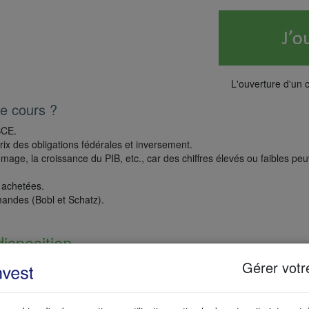
L'ouverture d'un 
le cours ?
BCE.
rix des obligations fédérales et inversement.
ge, la croissance du PIB, etc., car des chiffres élevés ou faibles pe
t achetées.
emandes (Bobl et Schatz).
disposition
Gérer votr
rrespond à un gain de 10 € pour vous.
un luxe, mais un bon investissement. Depuis plus de 20 ans, WH SelfInve