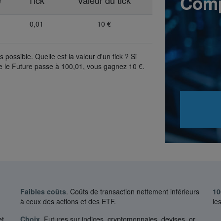
Comp
e
Tick
Valeur du tick
0,01
10 €
s possible. Quelle est la valeur d'un tick ? Si
 le Future passe à 100,01, vous gagnez 10 €.
Faibles coûts
. Coûts de transaction nettement inférieurs
10
à ceux des actions et des ETF.
le
et
Choix
. Futures sur indices, cryptomonnaies, devises, or,