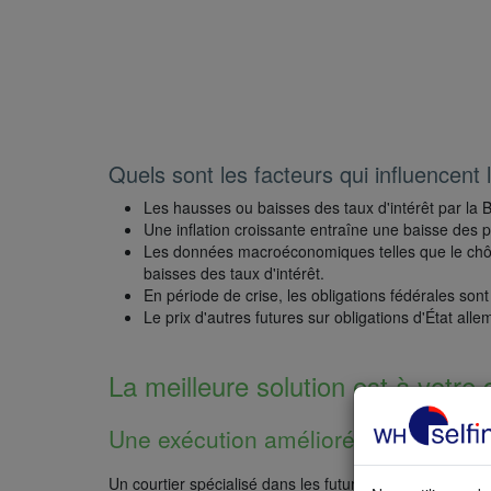
Quels sont les facteurs qui influencent 
Les hausses ou baisses des taux d'intérêt par la 
Une inflation croissante entraîne une baisse des p
Les données macroéconomiques telles que le chôma
baisses des taux d'intérêt.
En période de crise, les obligations fédérales son
Le prix d'autres futures sur obligations d'État all
La meilleure solution est à votre 
Une exécution améliorée de 0,01 co
Un courtier spécialisé dans les futures n'est donc pas 