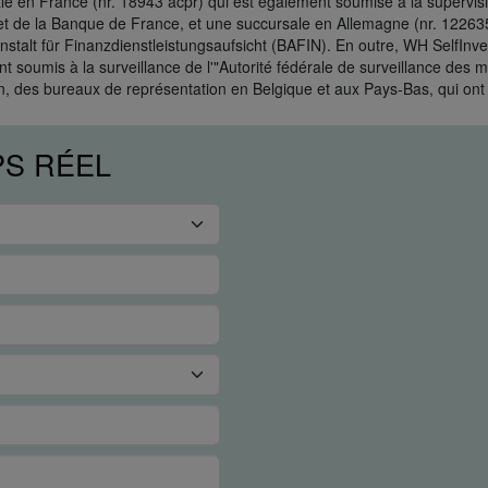
le en France (nr. 18943 acpr) qui est également soumise à la supervisio
t de la Banque de France, et une succursale en Allemagne (nr. 122635
stalt für Finanzdienstleistungsaufsicht (BAFIN). En outre, WH SelfInve
t soumis à la surveillance de l'"Autorité fédérale de surveillance des 
, des bureaux de représentation en Belgique et aux Pays-Bas, qui ont 
PS RÉEL