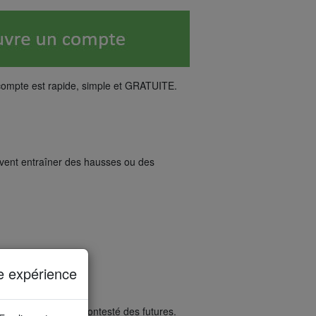
compte est rapide, simple et GRATUITE.
uvent entraîner des hausses ou des
e expérience
st est le leader incontesté des futures.