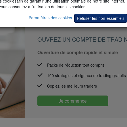
s cookiesafin de garantir une utilisation optimale de notre site internet.
tick. Ainsi, non seulement l'exécution de vos ordres est optimale, mai
vous consentez à l'utilisation de tous les cookies.
Paramètres des cookies
Refuser les non-essentiels
OUVREZ UN COMPTE DE TRADI
Ouverture de compte rapide et simple
Packs de réduction tout compris
100 stratégies et signaux de trading gratuits
Copiez les meilleurs traders
Je commence