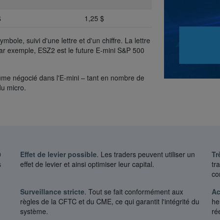
$
1,25 $
le, suivi d'une lettre et d'un chiffre. La lettre
Par exemple, ESZ2 est le future E-mini S&P 500
olume négocié dans l'E-mini – tant en nombre de
du micro.
0
Effet de levier possible
. Les traders peuvent utiliser un
Tr
s
effet de levier et ainsi optimiser leur capital.
tr
co
Surveillance stricte
. Tout se fait conformément aux
Ac
règles de la CFTC et du CME, ce qui garantit l'intégrité du
he
système.
rée