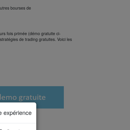
utres bourses de
rs fois primée (démo gratuite ci-
ratégies de trading gratuites. Voici les
e expérience