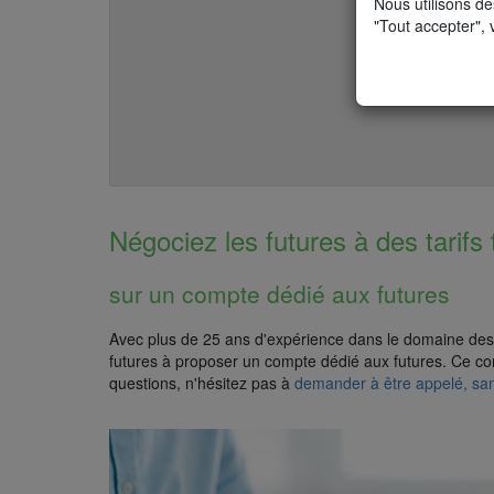
Nous utilisons de
"Tout accepter", 
Négociez les futures à des tarifs 
sur un compte dédié aux futures
Avec plus de 25 ans d'expérience dans le domaine des f
futures à proposer un compte dédié aux futures. Ce co
questions, n'hésitez pas à
demander à être appelé, s