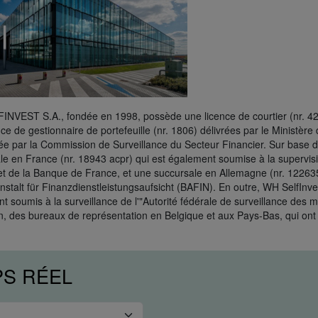
NVEST S.A., fondée en 1998, possède une licence de courtier (nr. 427
nce de gestionnaire de portefeuille (nr. 1806) délivrées par le Ministèr
ée par la Commission de Surveillance du Secteur Financier. Sur base 
le en France (nr. 18943 acpr) qui est également soumise à la supervisio
t de la Banque de France, et une succursale en Allemagne (nr. 122635
stalt für Finanzdienstleistungsaufsicht (BAFIN). En outre, WH SelfInve
t soumis à la surveillance de l'"Autorité fédérale de surveillance des 
, des bureaux de représentation en Belgique et aux Pays-Bas, qui ont 
PS RÉEL