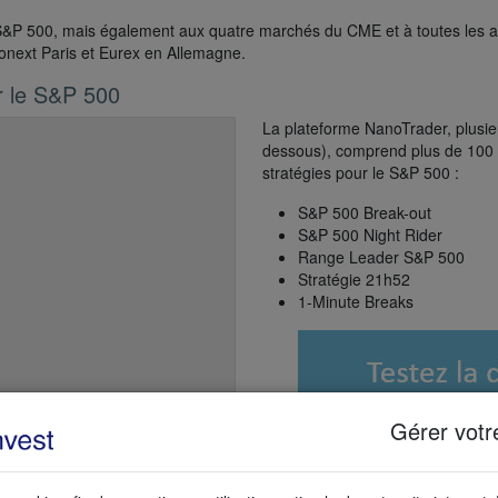
S&P 500, mais également aux quatre marchés du CME et à toutes les a
onext Paris et Eurex en Allemagne.
ur le S&P 500
La plateforme NanoTrader, plusieu
dessous), comprend plus de 100 st
stratégies pour le S&P 500 :
S&P 500 Break-out
S&P 500 Night Rider
Range Leader S&P 500
Stratégie 21h52
1-Minute Breaks
Gérer votr