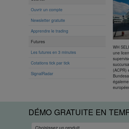
Ouvrir un compte
Newsletter gratuite
Apprendre le trading
Futures
WH SELFI
Les futures en 3 minutes
une lice
supervis
Cotations tick par tick
succursa
(ACPR) e
SignalRadar
Bundesan
égalemen
européen
DÉMO GRATUITE EN TEM