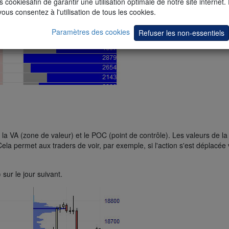
s cookiesafin de garantir une utilisation optimale de notre site internet.
vous consentez à l'utilisation de tous les cookies.
Paramètres des cookies
Refuser les non-essentiels
la VA (zone de valeur) et le POC (point de contrôle). Les valeurs de l
Cela permet aux traders de voir, par exemple, si l'action s'est déplacée
 sur le jour suivant.