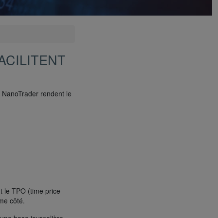
ACILITENT
s NanoTrader rendent le
t le TPO (time price
ême côté.