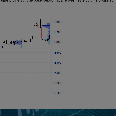
olume profile sur une base hebdomadaire (vert) et le volume profile sur