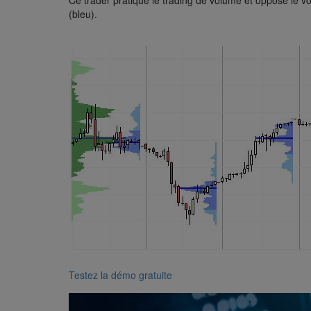
Ce trader pratique le trading de volume et oppose le v
(bleu).
Testez la démo gratuite