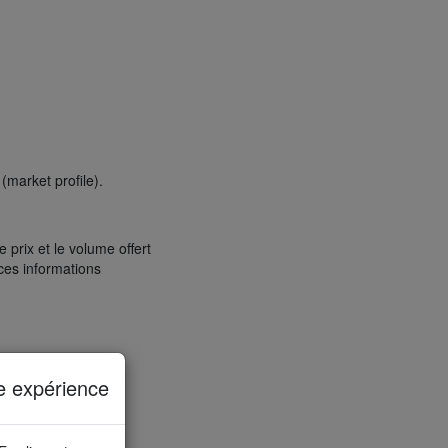
(market profile).
prix et le volume offert
ces informations
e expérience