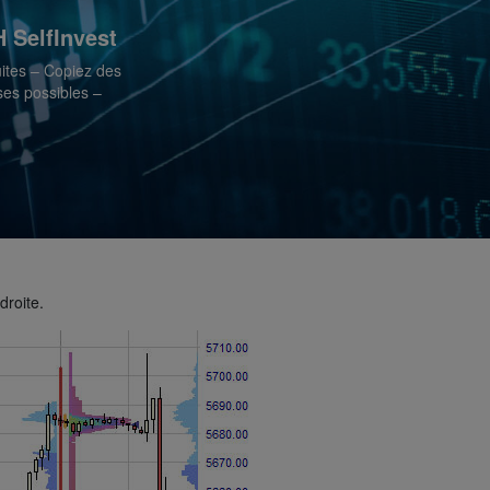
 SelfInvest
ites – Copiez des
es possibles –
droite.