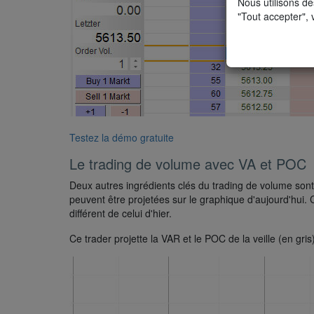
Nous utilisons de
"Tout accepter", 
Testez la démo gratuite
Le trading de volume avec VA et POC
Deux autres ingrédients clés du trading de volume sont 
peuvent être projetées sur le graphique d'aujourd'hui. 
différent de celui d'hier.
Ce trader projette la VAR et le POC de la veille (en gris)