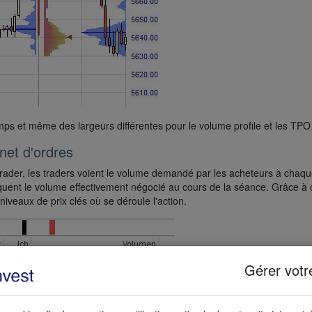
emps et même des largeurs différentes pour le volume profile et les TPO 
net d'ordres
ader, les traders voient le volume demandé par les acheteurs à chaque 
quent le volume effectivement négocié au cours de la séance. Grâce à 
 niveaux de prix clés où se déroule l'action.
Gérer votr