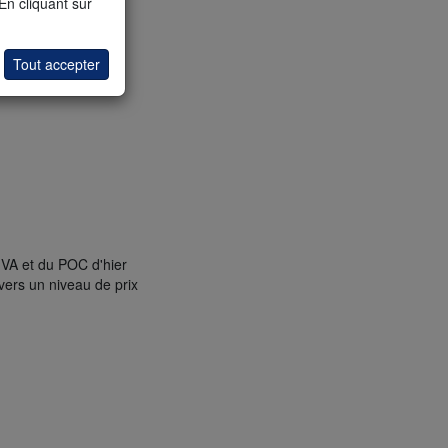
 En cliquant sur
Tout accepter
a VA et du POC d'hier
 vers un niveau de prix