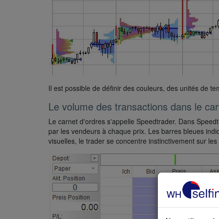
Il est possible de définir des couleurs, des unités de t
Le volume des transactions dans le car
Le carnet d'ordres s'appelle Speedtrader. Dans Speedtr
par les vendeurs à chaque prix. Les barres bleues indi
visuelles, le trader se concentre instinctivement sur les