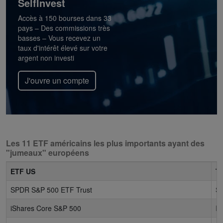
SelfInvest
Accès à 150 bourses dans 33
pays – Des commissions très
basses – Vous recevez un
taux d'intérêt élevé sur votre
argent non investi
J'ouvre un compte
Les 11 ETF américains les plus importants ayant des
"jumeaux" européens
ETF US
Ti
SPDR S&P 500 ETF Trust
S
iShares Core S&P 500
IV