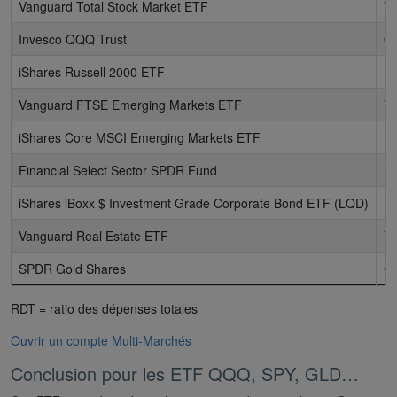
Vanguard Total Stock Market ETF
VT
Invesco QQQ Trust
Q
iShares Russell 2000 ETF
I
Vanguard FTSE Emerging Markets ETF
V
iShares Core MSCI Emerging Markets ETF
I
Financial Select Sector SPDR Fund
X
iShares iBoxx $ Investment Grade Corporate Bond ETF (LQD)
L
Vanguard Real Estate ETF
V
SPDR Gold Shares
G
RDT = ratio des dépenses totales
Ouvrir un compte Multi-Marchés
Conclusion pour les ETF QQQ, SPY, GLD…