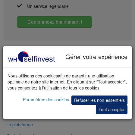
Un service légendaire
Commencez maintenant !
Gérer votre expérience
Pages populaires
Nous utilisons des cookiesafin de garantir une utilisation
Le compte Multi-Marché
optimale de notre site internet. En cliquant sur "Tout accepter",
vous consentez à l'utilisation de tous les cookies.
Information
Paramètres des cookies
Refuser les non-essentiels
Tarifs
Tout accepter
Ouvrir un compte
La plateforme