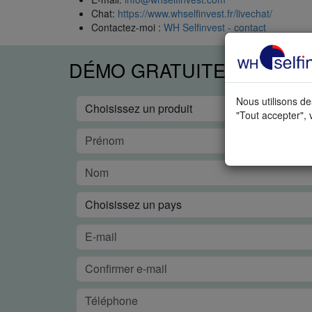
Chat:
https://www.whselfinvest.fr/livechat/
Contactez-moi :
WH Selfinvest - contact
DÉMO GRATUITE EN TEM
Nous utilisons de
"Tout accepter", 