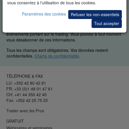
DÉMO GRATUITE EN TEMPS RÉEL
vous consentez à l'utilisation de tous les cookies.
Paramètres des cookies
Refuser les non-essentiels
En demandant cet article vous reconnaissez spécifiquement
que nous pouvons vous envoyer des informations
Tout accepter
supplémentaires sur le trading et des invitations à des
événements portant sur le trading. Vous pouvez à tout moment
vous désabonner de ces informations.
Tous les champs sont obligatoires. Vos données restent
confidentielles.
Charte de confidentialité
.
TÉLÉPHONE & FAX
LU: +352 42 80 42 81
FR: +33 (0)1 48 01 47 61
CH: +41 44 350 42 40
Fax: +352 42 25 75 25
Trader avec les Pros
GRATUIT
Webinaires et séminaires