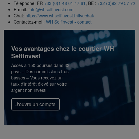
Téléphone: FR
+33 (0)1 48 01 47 61
, BE :
+32 (0)92 79 57 72
E-mail:
info@whselfinvest.com
Chat:
https://www.whselfinvest.fr/livechat/
Contactez-moi :
WH Selfinvest - contact
Vos avantages chez le courtier WH
SelfInvest
Accès à 150 bourses dans 33
pays – Des commissions très
basses – Vous recevez un
taux d'intérêt élevé sur votre
argent non investi
J'ouvre un compte