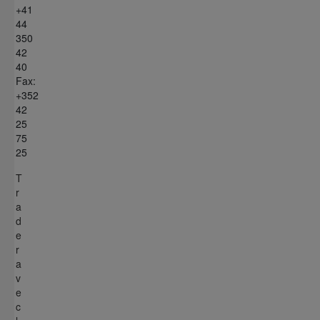
+41
44
350
42
40
Fax:
+352
42
25
75
25
T
r
a
d
e
r
a
v
e
c