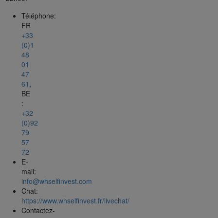
Téléphone:
FR
+33
(0)1
48
01
47
61
,
BE
:
+32
(0)92
79
57
72
E-
mail:
info@whselfinvest.com
Chat:
https://www.whselfinvest.fr/livechat/
Contactez-