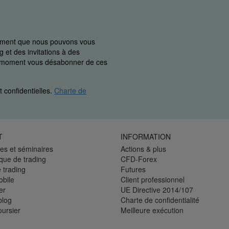
uement que nous pouvons vous
 et des invitations à des
ut moment vous désabonner de ces
 confidentielles.
Charte de
T
INFORMATION
es et séminaires
Actions & plus
èque de trading
CFD-Forex
 trading
Futures
bile
Client professionnel
er
UE Directive 2014/107
blog
Charte de confidentialité
oursier
Meilleure exécution