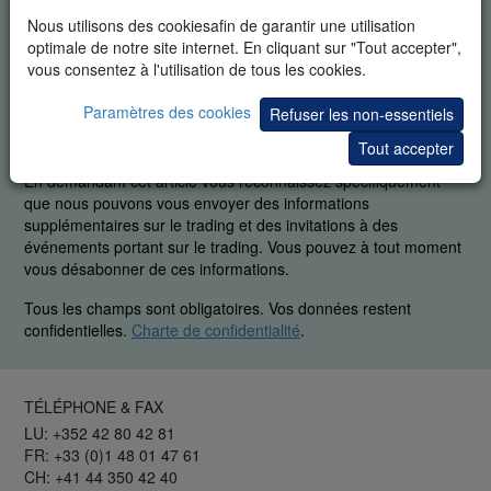
Nous utilisons des cookiesafin de garantir une utilisation
optimale de notre site internet. En cliquant sur "Tout accepter",
vous consentez à l'utilisation de tous les cookies.
Paramètres des cookies
Refuser les non-essentiels
DÉMO GRATUITE EN TEMPS RÉEL
Tout accepter
En demandant cet article vous reconnaissez spécifiquement
que nous pouvons vous envoyer des informations
supplémentaires sur le trading et des invitations à des
événements portant sur le trading. Vous pouvez à tout moment
vous désabonner de ces informations.
Tous les champs sont obligatoires. Vos données restent
confidentielles.
Charte de confidentialité
.
TÉLÉPHONE & FAX
LU: +352 42 80 42 81
FR: +33 (0)1 48 01 47 61
CH: +41 44 350 42 40