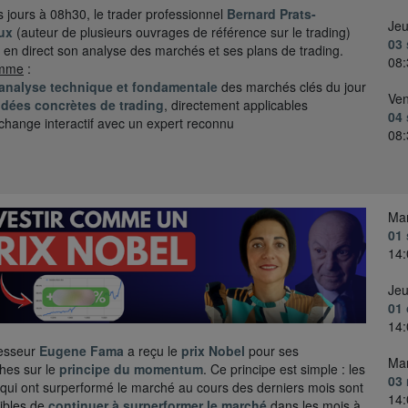
s jours à 08h30, le trader professionnel
Bernard Prats-
Jeu
ux
(auteur de plusieurs ouvrages de référence sur le trading)
03
 en direct son analyse des marchés et ses plans de trading.
08:
amme
:
analyse technique et fondamentale
des marchés clés du jour
Ven
idées concrètes de trading
, directement applicables
04
change interactif avec un expert reconnu
08:
Mar
01
14:
Jeu
01 
14:
fesseur
Eugene Fama
a reçu le
prix Nobel
pour ses
Mar
hes sur le
principe du momentum
. Ce principe est simple : les
03
 qui ont surperformé le marché au cours des derniers mois sont
14:
ibles de
continuer à surperformer le marché
dans les mois à