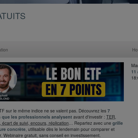
ATUITS
tion
Ho
Mar
11 
18:
F sur le même indice ne se valent pas. Découvrez les
7
s que les professionnels analysent
avant d'investir :
TER,
é, écart de suivi, encours, réplication
… Repartez avec une
grille
ure concrète
, utilisable dès le lendemain pour comparer et
r. Webinaire gratuit, sans conseil en investissement.