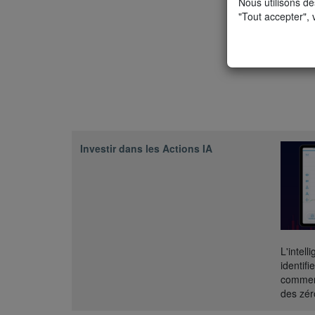
Nous utilisons de
"Tout accepter", 
Investir dans les Actions IA
L'intel
identif
comment
des zér