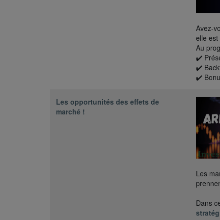
Avez-vo
elle es
Au pro
✔️ Prés
✔️ Back
✔️ Bonu
Les opportunités des effets de
marché !
Les mar
prennen
Dans ce
straté