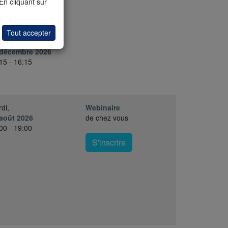
di,
 En cliquant sur
 novembre 2026
15 - 16:15
Tout accepter
di,
 décembre 2026
15 - 16:15
di,
Webinaire
août 2026
de chez vous
00 - 19:00
S'inscrire