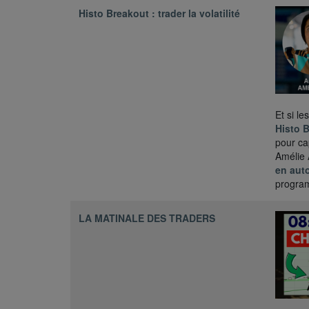
Histo Breakout : trader la volatilité
Et si l
Histo 
pour cap
Amélie 
en aut
progra
LA MATINALE DES TRADERS