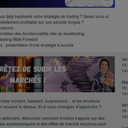
us déjà backtesté votre stratégie de trading ? Savez-vous si
t réellement profitable sur une période longue ?
gramme :
entation des fonctionnalités clés du backtesting
testing Walk-Forward
s : présentation d'une stratégie à succès
Ven
14 
14:
Mar
15
14:
chés montent, baissent, surprennent… et les émotions
Ven
t souvent le dessus. Et si vous
changiez d'approche ?
16 
14:
 webinaire, découvrez comment Investui s'appuie sur des
gies systématiques
et des effets de marché reconnus pour
Lun