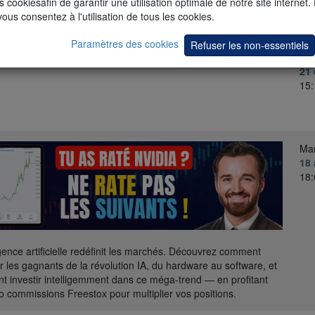
Lun
s cookiesafin de garantir une utilisation optimale de notre site internet.
16
vous consentez à l'utilisation de tous les cookies.
15:
Paramètres des cookies
Refuser les non-essentiels
Lun
21
15:
Mar
18 
18:
ligence artificielle redéfinit les marchés. Découvrez comment
ier les gagnants de la révolution IA, du hardware au software, et
 investir intelligemment dans ce méga-trend — en profitant
o commissions Freestox pour multiplier vos positions.