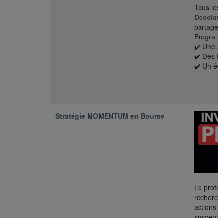
Tous le
Descla
partage
Progr
✔️ Une
✔️ Des
✔️ Un é
Stratégie MOMENTUM en Bourse
Le pro
recherc
actions
suscept