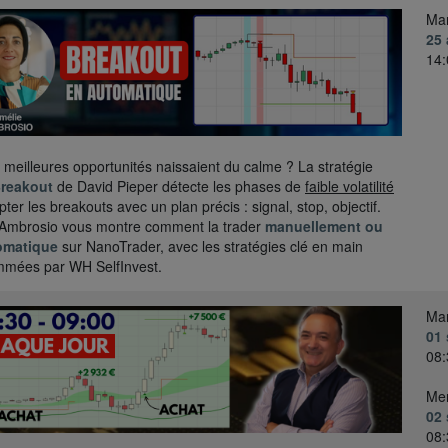
Mar
25 
14:
es meilleures opportunités naissaient du calme ? La stratégie
Breakout
de David Pieper détecte les phases de
faible volatilité
ter les breakouts avec un plan précis : signal, stop, objectif.
Ambrosio vous montre comment la trader
manuellement ou
omatique
sur NanoTrader, avec les stratégies clé en main
mmées par WH SelfInvest.
Mar
01
08:
Mer
02
08: