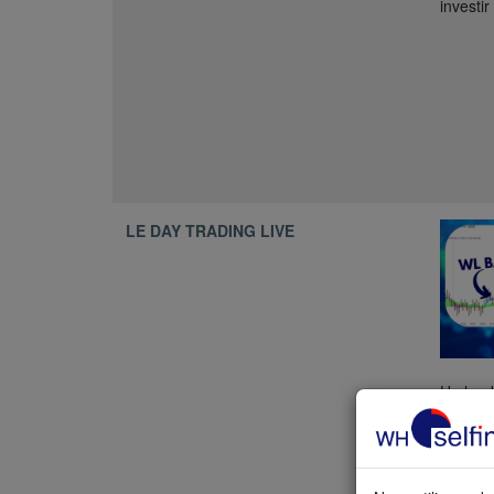
investir
LE DAY TRADING LIVE
Un lund
WL Bar
sessio
profes