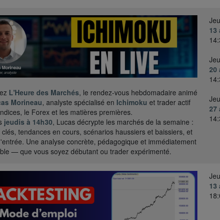
Jeu
13 
14:
Jeu
20 
14:
nez
L'Heure des Marchés
, le rendez-vous hebdomadaire animé
Jeu
as Morineau
, analyste spécialisé en
Ichimoku
et trader actif
27 
 indices, le Forex et les matières premières.
14:
es
jeudis à 14h30
, Lucas décrypte les marchés de la semaine :
 clés, tendances en cours, scénarios haussiers et baissiers, et
d'entrée. Une analyse concrète, pédagogique et immédiatement
able — que vous soyez débutant ou trader expérimenté.
Jeu
13 
18: