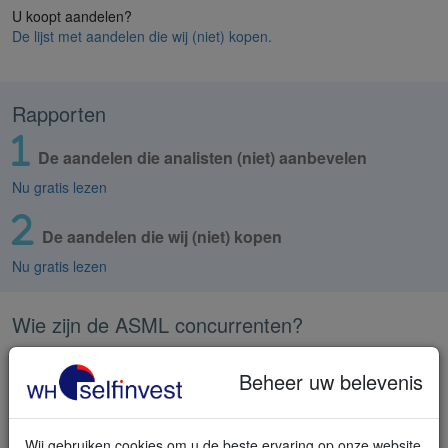
U koopt aandelen?
De lijst met aandelen die wij (niet) kopen.
Rapporten
De aandelen die analisten (niet) aanbevelen
Nu gratis lezen
De aandelen die wij (niet) kopen
Nu gratis lezen
Wie zijn de ASML concurrenten?
ASML domineert EUV-lithografie met een marktaandeel van bijna
100%. De concurrentie blijft beperkt blijft tot het oude DUV
Beheer uw belevenis
marktsegment.
EUV staat voor Extreme Ultraviolet. DUV is Deep Ultraviolet. EUV
Wij gebruiken cookies om u de beste ervaring op onze website