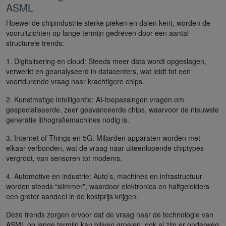
ASML
Hoewel de chipindustrie sterke pieken en dalen kent, worden de
vooruitzichten op lange termijn gedreven door een aantal
structurele trends:
1. Digitalisering en cloud: Steeds meer data wordt opgeslagen,
verwerkt en geanalyseerd in datacenters, wat leidt tot een
voortdurende vraag naar krachtigere chips.
2. Kunstmatige intelligentie: AI-toepassingen vragen om
gespecialiseerde, zeer geavanceerde chips, waarvoor de nieuwste
generatie lithografiemachines nodig is.
3. Internet of Things en 5G: Miljarden apparaten worden met
elkaar verbonden, wat de vraag naar uiteenlopende chiptypes
vergroot, van sensoren tot modems.
4. Automotive en industrie: Auto’s, machines en infrastructuur
worden steeds “slimmer”, waardoor elektronica en halfgeleiders
een groter aandeel in de kostprijs krijgen.
Deze trends zorgen ervoor dat de vraag naar de technologie van
ASML op lange termijn kan blijven groeien, ook al zijn er onderweg