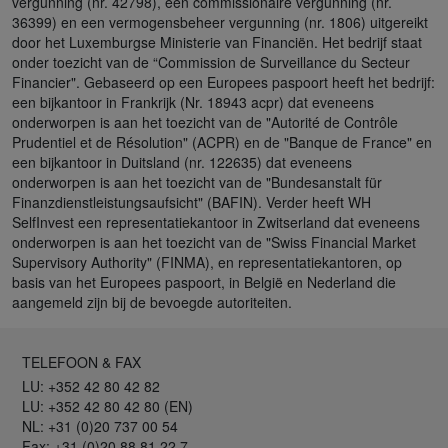
vergunning (nr. 42798), een commissionaire vergunning (nr.
36399) en een vermogensbeheer vergunning (nr. 1806) uitgereikt
door het Luxemburgse Ministerie van Financiën. Het bedrijf staat
onder toezicht van de “Commission de Surveillance du Secteur
Financier". Gebaseerd op een Europees paspoort heeft het bedrijf:
een bijkantoor in Frankrijk (Nr. 18943 acpr) dat eveneens
onderworpen is aan het toezicht van de "Autorité de Contrôle
Prudentiel et de Résolution" (ACPR) en de "Banque de France" en
een bijkantoor in Duitsland (nr. 122635) dat eveneens
onderworpen is aan het toezicht van de "Bundesanstalt für
Finanzdienstleistungsaufsicht" (BAFIN). Verder heeft WH
SelfInvest een representatiekantoor in Zwitserland dat eveneens
onderworpen is aan het toezicht van de "Swiss Financial Market
Supervisory Authority" (FINMA), en representatiekantoren, op
basis van het Europees paspoort, in België en Nederland die
aangemeld zijn bij de bevoegde autoriteiten.
TELEFOON & FAX
LU: +352 42 80 42 82
LU: +352 42 80 42 80 (EN)
NL: +31 (0)20 737 00 54
Fax: +31 (0)20 88 81 22 7