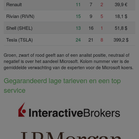
Renault
11
7
2
39,9 €
Rivian (RIVN)
15
9
5
18,1 $
Shell (SHEL)
13
16
1
51,8 $
Tesla (TSLA)
24
21
8
399,2 $
Groen, zwart of rood geeft aan of een analist positie, neutraal of
negatief is over het aandeel Microsoft. Kolom nummer vier is de
gemiddelde verwachting van de experten voor de Microsoft koers.
Gegarandeerd lage tarieven en een top
service