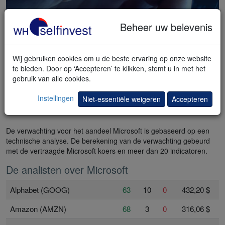
Klik hier
Beheer uw belevenis
Wij gebruiken cookies om u de beste ervaring op onze website
te bieden. Door op ‘Accepteren’ te klikken, stemt u in met het
gebruik van alle cookies.
Instellingen
Niet-essentiële weigeren
Accepteren
Verwachting Microsoft
De verwachting voor het aandeel Microsoft is gebaseerd op een
technische analyse. De berekening van de verwachting gebeurd
met de vertraagde Microsoft koers en meer dan 20 indicatoren.
De analisten over Microsoft
Alphabet (GOOG)
63
10
0
432,20 $
Amazon (AMZN)
68
3
0
316,06 $