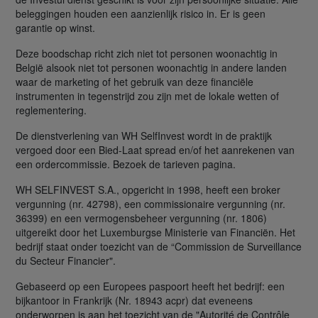
beleggingen houden een aanzienlijk risico in. Er is geen
garantie op winst.
Deze boodschap richt zich niet tot personen woonachtig in
België alsook niet tot personen woonachtig in andere landen
waar de marketing of het gebruik van deze financiële
instrumenten in tegenstrijd zou zijn met de lokale wetten of
reglementering.
De dienstverlening van WH SelfInvest wordt in de praktijk
vergoed door een Bied-Laat spread en/of het aanrekenen van
een ordercommissie. Bezoek de tarieven pagina.
WH SELFINVEST S.A., opgericht in 1998, heeft een broker
vergunning (nr. 42798), een commissionaire vergunning (nr.
36399) en een vermogensbeheer vergunning (nr. 1806)
uitgereikt door het Luxemburgse Ministerie van Financiën. Het
bedrijf staat onder toezicht van de “Commission de Surveillance
du Secteur Financier".
Gebaseerd op een Europees paspoort heeft het bedrijf: een
bijkantoor in Frankrijk (Nr. 18943 acpr) dat eveneens
onderworpen is aan het toezicht van de "Autorité de Contrôle