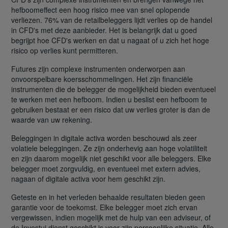
hefboomeffect een hoog risico mee van snel oplopende
verliezen. 76% van de retailbeleggers lijdt verlies op de handel
in CFD's met deze aanbieder. Het is belangrijk dat u goed
begrijpt hoe CFD's werken en dat u nagaat of u zich het hoge
risico op verlies kunt permitteren.
Futures zijn complexe instrumenten onderworpen aan
onvoorspelbare koersschommelingen. Het zijn financiële
instrumenten die de belegger de mogelijkheid bieden eventueel
te werken met een hefboom. Indien u beslist een hefboom te
gebruiken bestaat er een risico dat uw verlies groter is dan de
waarde van uw rekening.
Beleggingen in digitale activa worden beschouwd als zeer
volatiele beleggingen. Ze zijn onderhevig aan hoge volatiliteit
en zijn daarom mogelijk niet geschikt voor alle beleggers. Elke
belegger moet zorgvuldig, en eventueel met extern advies,
nagaan of digitale activa voor hem geschikt zijn.
Geteste en in het verleden behaalde resultaten bieden geen
garantie voor de toekomst. Elke belegger moet zich ervan
vergewissen, indien mogelijk met de hulp van een adviseur, of
de Investui dienst geschikt is voor zijn persoonlijke situatie. Alle