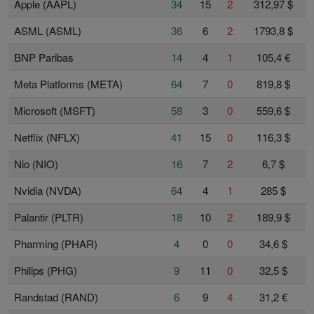
Apple (AAPL)
34
15
2
312,97 $
ASML (ASML)
36
6
2
1793,8 $
BNP Paribas
14
4
1
105,4 €
Meta Platforms (META)
64
7
0
819,8 $
Microsoft (MSFT)
58
3
0
559,6 $
Netflix (NFLX)
41
15
0
116,3 $
Nio (NIO)
16
7
2
6,7 $
Nvidia (NVDA)
64
4
1
285 $
Palantir (PLTR)
18
10
2
189,9 $
Pharming (PHAR)
4
0
0
34,6 $
Philips (PHG)
9
11
0
32,5 $
Randstad (RAND)
6
9
4
31,2 €