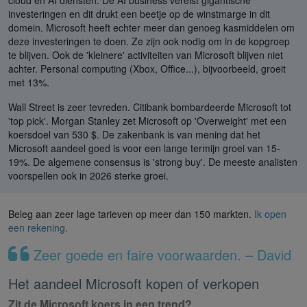
cloud en AI diensten. De AI business vereist gigantische
investeringen en dit drukt een beetje op de winstmarge in dit
domein. Microsoft heeft echter meer dan genoeg kasmiddelen om
deze investeringen te doen. Ze zijn ook nodig om in de kopgroep
te blijven. Ook de 'kleinere' activiteiten van Microsoft blijven niet
achter. Personal computing (Xbox, Office...), bijvoorbeeld, groeit
met 13%.
Wall Street is zeer tevreden. Citibank bombardeerde Microsoft tot
'top pick'. Morgan Stanley zet Microsoft op 'Overweight' met een
koersdoel van 530 $. De zakenbank is van mening dat het
Microsoft aandeel goed is voor een lange termijn groei van 15-
19%. De algemene consensus is 'strong buy'. De meeste analisten
voorspellen ook in 2026 sterke groei.
Beleg aan zeer lage tarieven op meer dan 150 markten.
Ik open
een rekening.
Zeer goede en faire voorwaarden. – David
Het aandeel Microsoft kopen of verkopen
Zit de Microsoft koers in een trend?