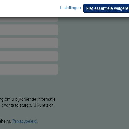
Instellingen
Niet-essentiële weigere
ing om u bijkomende informatie
 events te sturen. U kunt zich
geheim.
Privacybeleid
.