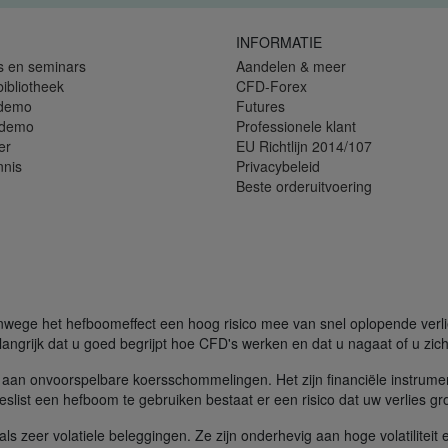
INFORMATIE
s en seminars
Aandelen & meer
bibliotheek
CFD-Forex
 demo
Futures
 demo
Professionele klant
er
EU Richtlijn 2014/107
nnis
Privacybeleid
Beste orderuitvoering
ege het hefboomeffect een hoog risico mee van snel oplopende verliez
angrijk dat u goed begrijpt hoe CFD's werken en dat u nagaat of u zich 
aan onvoorspelbare koersschommelingen. Het zijn financiële instrume
slist een hefboom te gebruiken bestaat er een risico dat uw verlies gr
s zeer volatiele beleggingen. Ze zijn onderhevig aan hoge volatiliteit e