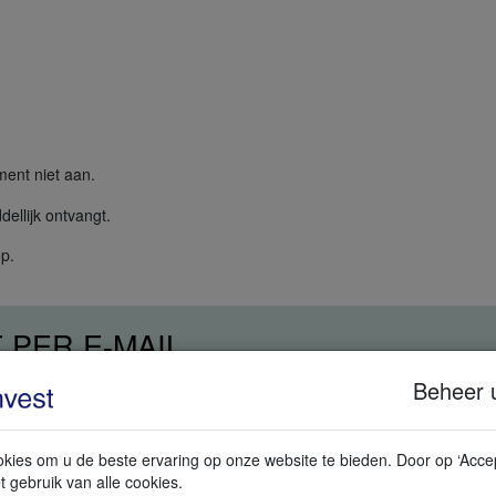
ment niet aan.
dellijk ontvangt.
op.
PER E-MAIL
Beheer 
kies om u de beste ervaring op onze website te bieden. Door op ‘Accep
t gebruik van alle cookies.