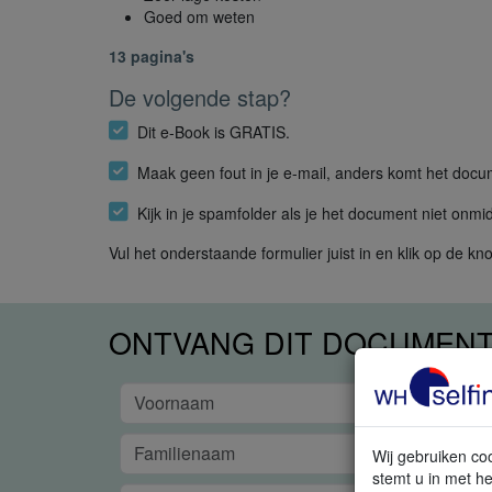
Goed om weten
13 pagina's
De volgende stap?
Dit e-Book is GRATIS.
Maak geen fout in je e-mail, anders komt het docu
Kijk in je spamfolder als je het document niet onmid
Vul het onderstaande formulier juist in en klik op de kn
ONTVANG DIT DOCUMENT 
Wij gebruiken coo
stemt u in met he