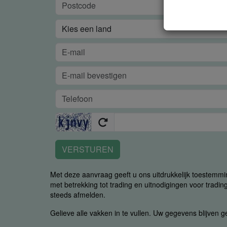
VERSTUREN
Met deze aanvraag geeft u ons uitdrukkelijk toestemm
met betrekking tot trading en uitnodigingen voor trading
steeds afmelden.
Gelieve alle vakken in te vullen. Uw gegevens blijven 