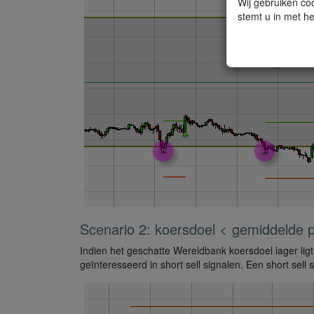
Wij gebruiken coo
stemt u in met he
Scenario 2: koersdoel < gemiddelde pr
Indien het geschatte Wereldbank koersdoel lager ligt
geïnteresseerd in short sell signalen. Een short sell 