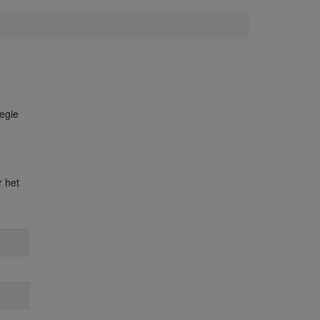
tegie
r het