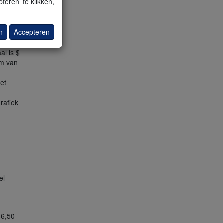
teren’ te klikken,
48 en
oel $
n
Accepteren
al is $
em van
et
rafiek
el
36,50