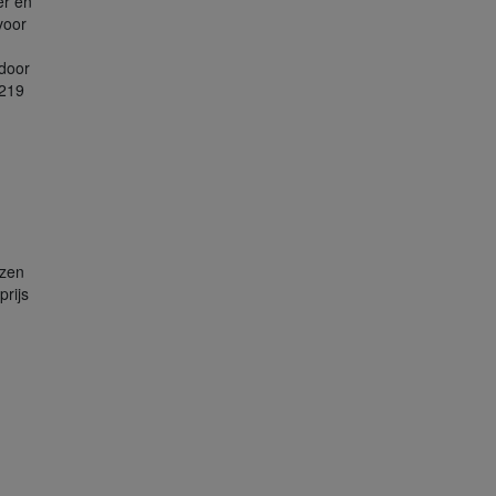
er en
voor
door
.219
jzen
prijs