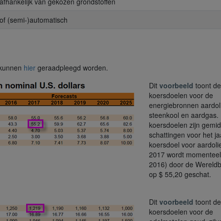
, afhankelijk van gekozen grondstoffen
of (semi-)automatisch
 kunnen
hier
geraadpleegd worden.
Dit
voorbeeld
toont de
koersdoelen voor de
energiebronnen aardol
steenkool en aardgas.
koersdoelen zijn gemi
schattingen voor het ja
koersdoel voor aardolie
2017 wordt momenteel
2016) door de Wereld
op $ 55,20 geschat.
Dit
voorbeeld
toont de
koersdoelen voor de