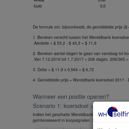
De formule om, bijvoorbeeld, de gemiddelde prijs ($
1. Bereken verschil tussen het Wereldbank koersdo
Aardolie = $ 55,2 - $ 43,3 = $ 11,9
2. Bereken aantal dagen te gaan van vandaag tot k
Van 7.12.2016 tot 1.7.2017 = 206 dagen. 206/365 =
3. Delta = $ 11,9 x 0,564 = $ 6,72
4. Gemiddelde prijs = Wereldbank koersdoel 2017 - D
Wanneer een positie openen?
Scenario 1: koersdoel > gemiddelde pr
Indien het geschatte Wereldbank koersdoel hoger ligt
geïnteresseerd in koopsignalen. Een koopsignaal ver