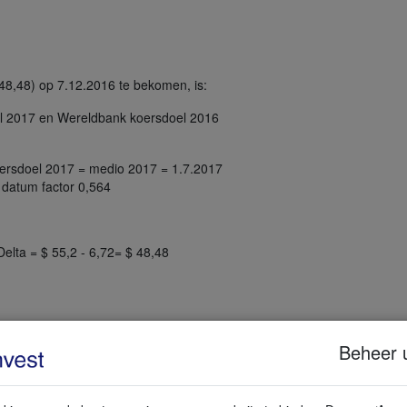
 48,48) op 7.12.2016 te bekomen, is:
el 2017 en Wereldbank koersdoel 2016
oersdoel 2017 = medio 2017 = 1.7.2017
 datum factor 0,564
elta = $ 55,2 - 6,72= $ 48,48
ijs
Beheer 
 dan de gemiddelde prijs gebruikt voor het kanaal, dan is de trader en
schijnt wanneer de koers uit het kanaal zakt.