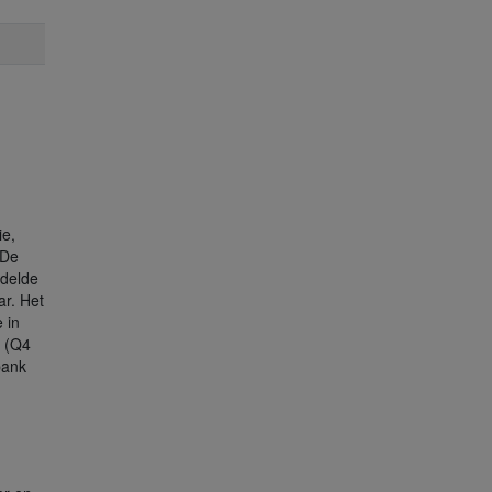
ie,
 De
ddelde
ar. Het
 in
 (Q4
bank