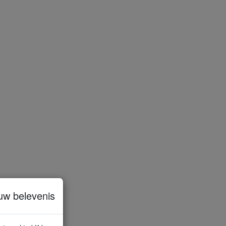
uw belevenis
kel