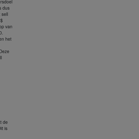
rsdoel
s dus
 sell
 $
top van
0.
en het
 Deze
l
1
t de
it is