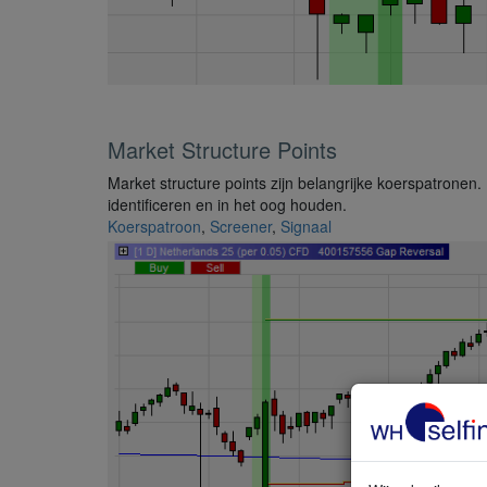
Market Structure Points
Market structure points zijn belangrijke koerspatronen
identificeren en in het oog houden.
Koerspatroon
,
Screener
,
Signaal