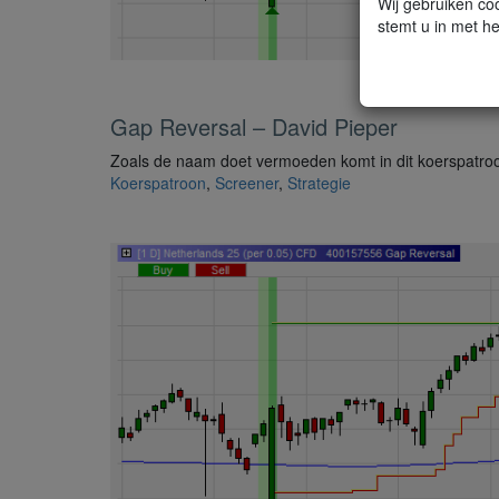
Wij gebruiken coo
stemt u in met he
Gap Reversal – David Pieper
Zoals de naam doet vermoeden komt in dit koerspatro
Koerspatroon
,
Screener
,
Strategie