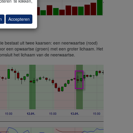
teren’ te klikken,
n
Accepteren
tie bestaat uit twee kaarsen: een neerwaartse (rood)
oor een opwaartse (groen) met een groter lichaam. Het
omsluit het lichaam van de neerwaartse.