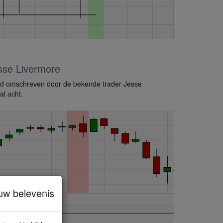
sse Livermore
rd omschreven door de bekende trader Jesse
al acht.
uw belevenis