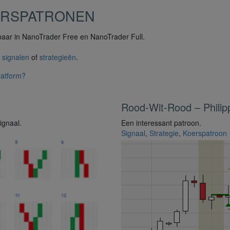
ARSPATRONEN
baar in NanoTrader Free en NanoTrader Full.
,
signalen
of
strategieën
.
latform?
Rood-Wit-Rood – Philip
ignaal.
Een interessant patroon.
Signaal
,
Strategie
,
Koerspatroon