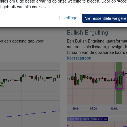
kies om u de beste ervaring op onze website te bieden. Door op ‘Accep
t gebruik van alle cookies.
Instellingen
Niet-essentiële weigere
Bullish Engulfing
on een opening gap voor.
Een Bullish Engulfing kaarsforma
met een klein lichaam, gevolgd d
lichaam van de opwaartse kaars 
Koerspatroon