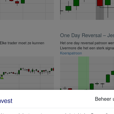
One Day Reversal – Je
. Elke trader moet ze kunnen
Het one day reversal patroon we
Livermore die het een sterk signa
Koerspatroon
Beheer 