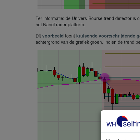
Ter informatie: de Univers-Bourse trend detector is oo
het NanoTrader platform.
Dit
voorbeeld
toont
kruisende voortschrijdende 
achtergrond van de grafiek groen. Indien de trend be