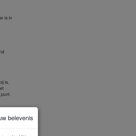
r is in
end
j is.
et
 punt.
uw belevenis