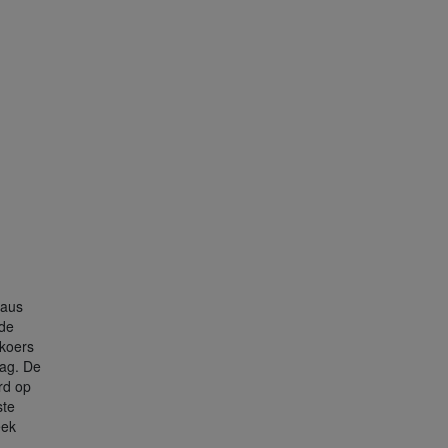
eaus
 de
 koers
ag. De
rd op
ste
eek