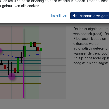
kies om u de beste ervaring op onze website te bieden. Door op ‘Accep
t gebruik van alle cookies.
en het
exponentieel voortschrijdend gemiddelde
om de trend te be
Instellingen
rafiek groen. Indien de trend bearish is, is de achtergrond van de grafi
Niet-essentiële weigere
De laatst afgelopen tr
was bearish (rood). De
Fibonacci niveaus en
extensies worden
automatisch getekend
wanneer de trend voorbi
Ze zijn gebaseerd op h
hoogste en het laagste