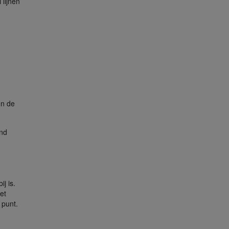
 lijnen
en de
end
j is.
et
 punt.