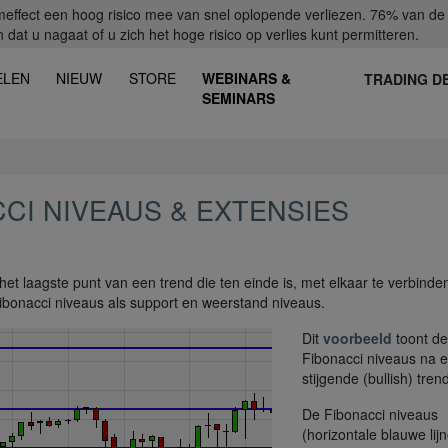
fect een hoog risico mee van snel oplopende verliezen. 76% van de ret
dat u nagaat of u zich het hoge risico op verlies kunt permitteren.
ELEN
NIEUW
STORE
WEBINARS &
TRADING D
SEMINARS
CI NIVEAUS & EXTENSIES
t laagste punt van een trend die ten einde is, met elkaar te verbinde
Fibonacci niveaus als support en weerstand niveaus.
Dit
voorbeeld
toont de
Fibonacci niveaus na 
stijgende (bullish) trend
De Fibonacci niveaus
(horizontale blauwe lij