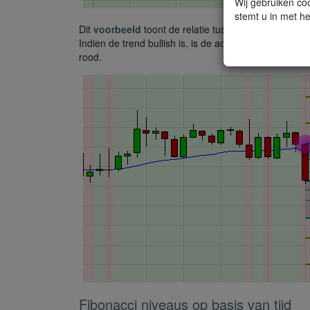
Wij gebruiken coo
stemt u in met he
Dit
voorbeeld
toont de relatie tussen de
marktprijs
Indien de trend bullish is, is de achtergrond van de g
rood.
Fibonacci niveaus op basis van tijd