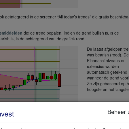
k geïntegreerd in de screener “All today’s trends” die gratis beschikbaa
gemiddelden
die de trend bepalen. Indien de trend bullish is, is de
arish is, is de achtergrond van de grafiek rood.
De laatst afgelopen tr
was bearish (rood). De
Fibonacci niveaus en
extensies worden
automatisch getekend
wanneer de trend voorbi
Ze zijn gebaseerd op h
hoogste en het laagste
Beheer 