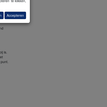
teren’ te klikken,
palen.
ek
n
Accepteren
end
j is.
et
 punt.