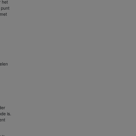
 het
 punt
 met
elen
der
de is.
ent