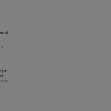
oen of
end
j is.
et
 punt.