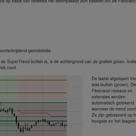
ols op basis van dewelke het tekenpakket zich baseert om de Fibonacci
voortschrijdend gemiddelde
n de SuperTrend bullish is, is de achtergrond van de grafiek groen. Indi
iek rood.
De laatst afgelopen tr
was bullish (groen). De
Fibonacci niveaus en
extensies worden
automatisch getekend
wanneer de trend voorbi
Ze zijn gebaseerd op h
hoogste en het laagste