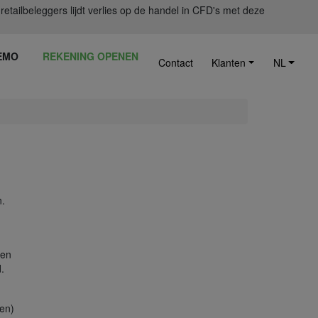
ailbeleggers lijdt verlies op de handel in CFD's met deze
EMO
REKENING OPENEN
Contact
Klanten
NL
n.
een
.
nen)