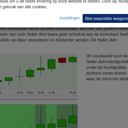
kies om u de beste ervaring op onze website te bieden. Door op ‘Accep
t gebruik van alle cookies.
Instellingen
Niet-essentiële weigere
fiek weergegeven. De achtergrondkleur van de grafiek wordt door de s
Het momentum wordt als sterk beschouwd, wanneer een groene Heiki
neer een rode Heikin Ashi kaars geen schaduw aan de bovenkant heeft
rafiek van kleur veranderen en donkerder worden. De Heikin Ashi
Dit
voorbeeld
toont de
Heikin Ashi trendgrafie
onder de hoofdgrafiek.
donkere zones duiden
waar de trend het sterks