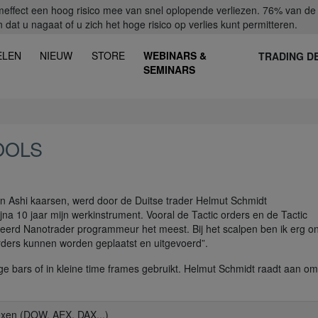
fect een hoog risico mee van snel oplopende verliezen. 76% van de ret
dat u nagaat of u zich het hoge risico op verlies kunt permitteren.
ELEN
NIEUW
STORE
WEBINARS &
TRADING D
SEMINARS
OOLS
in Ashi kaarsen, werd door de Duitse trader Helmut Schmidt
jna 10 jaar mijn werkinstrument. Vooral de Tactic orders en de Tactic
ceerd Nanotrader programmeur het meest. Bij het scalpen ben ik erg o
ders kunnen worden geplaatst en uitgevoerd”.
ge bars of in kleine time frames gebruikt. Helmut Schmidt raadt aan om
exen (DOW, AEX, DAX...)