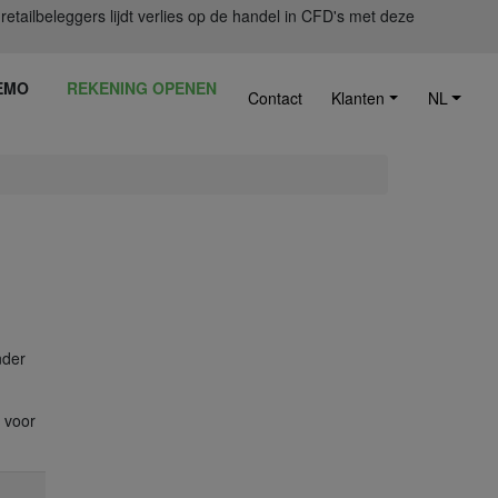
ailbeleggers lijdt verlies op de handel in CFD's met deze
EMO
REKENING OPENEN
Contact
Klanten
NL
nder
 voor