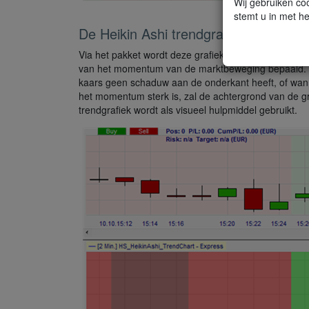
Wij gebruiken coo
stemt u in met he
De Heikin Ashi trendgrafiek
Via het pakket wordt deze grafiek onder de hoofdgra
van het momentum van de marktbeweging bepaald. 
kaars geen schaduw aan de onderkant heeft, of wan
het momentum sterk is, zal de achtergrond van de g
trendgrafiek wordt als visueel hulpmiddel gebruikt.