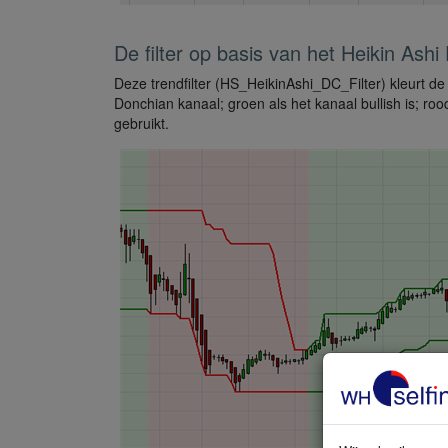
De filter op basis van het Heikin Ash
Deze trendfilter (HS_HeikinAshi_DC_Filter) kleurt de
Donchian kanaal; groen als het kanaal bullish is; rood
gebruikt.