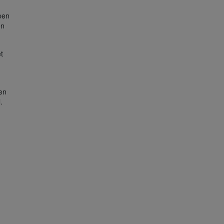
 een
en
t
en
.