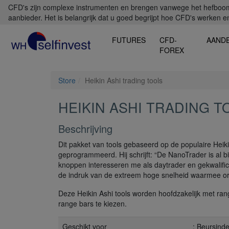
CFD's zijn complexe instrumenten en brengen vanwege het hefboomef
aanbieder. Het is belangrijk dat u goed begrijpt hoe CFD's werken en 
FUTURES
CFD-
AAND
FOREX
Store
Heikin Ashi trading tools
HEIKIN ASHI TRADING T
Beschrijving
Dit pakket van tools gebaseerd op de populaire Heik
geprogrammeerd. Hij schrijft: “De NanoTrader is al bi
knoppen interesseren me als daytrader en gekwalifi
de indruk van de extreem hoge snelheid waarmee or
Deze Heikin Ashi tools worden hoofdzakelijk met ran
range bars te kiezen.
Geschikt voor
: Beursind