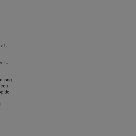
of -
eel +
n long
 een
op de
i