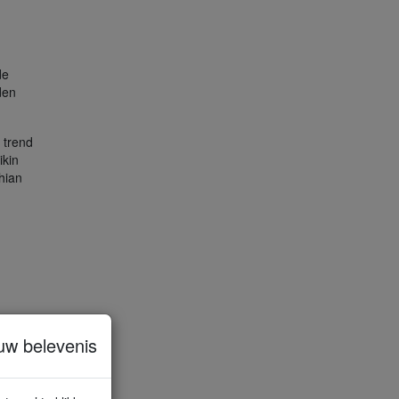
de
den
 trend
ikin
hian
uw belevenis