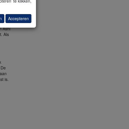
teren’ te klikken,
n
Accepteren
terkte
n Ashi
. Als
k
 De
 aan
t is.