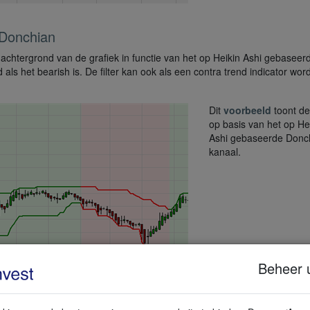
i Donchian
 achtergrond van de grafiek in functie van het op Heikin Ashi gebaseer
 als het bearish is. De filter kan ook als een contra trend indicator wor
Dit
voorbeeld
toont de
op basis van het op He
Ashi gebaseerde Donc
kanaal.
Beheer 