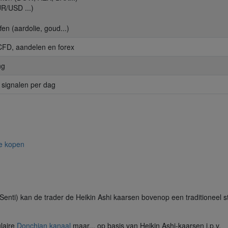
UR/USD ...)
fen (aardolie, goud...)
 CFD, aandelen en forex
ng
 signalen per dag
te kopen
nti) kan de trader de Heikin Ashi kaarsen bovenop een traditioneel s
ulaire
Donchian kanaal
maar... op basis van Heikin Ashi-kaarsen i.p.v.