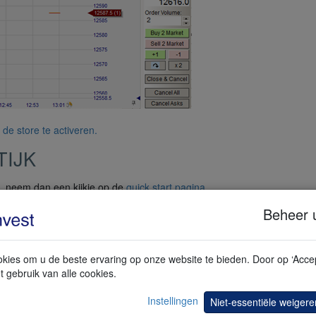
de store te activeren.
TIJK
l, neem dan een kijkje op de
quick start pagina
.
Beheer 
at u wenst te verhandelen en selecteer de relevante toepassing in de 
kies om u de beste ervaring op onze website te bieden. Door op ‘Accep
t gebruik van alle cookies.
Instellingen
Niet-essentiële weigere