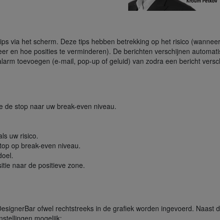
tips via het scherm. Deze tips hebben betrekking op het risico (wannee
eer en hoe posities te verminderen). De berichten verschijnen automat
larm toevoegen (e-mail, pop-up of geluid) van zodra een bericht versch
te de stop naar uw break-even niveau.
ls uw risico.
stop op break-even niveau.
doel.
itie naar de positieve zone.
DesignerBar ofwel rechtstreeks in de grafiek worden ingevoerd. Naast 
stellingen mogelijk: