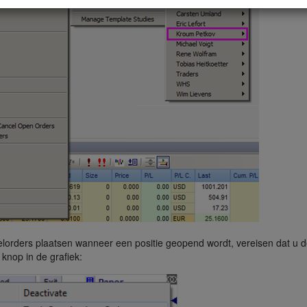
elorders plaatsen wanneer een positie geopend wordt, vereisen dat u 
knop in de grafiek: