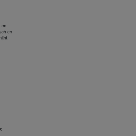
r en
isch en
ijnt.
de