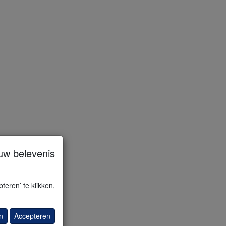
uw belevenis
Kroum
teren’ te klikken,
n
Accepteren