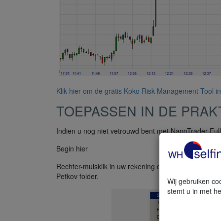
Klik hier om de gratis Koko Risk Management Tool in 
TOEPASSEN IN DE PRAK
Indien u nog niet vetrouwd bent met NanoTrader Ful
Begin hier
Rechter-muisklik in uw rekening op het instrument d
Petkov folder.
Wij gebruiken coo
stemt u in met he