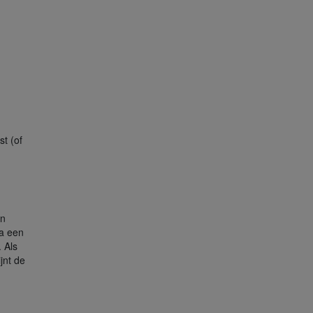
st (of
en
na een
. Als
jnt de