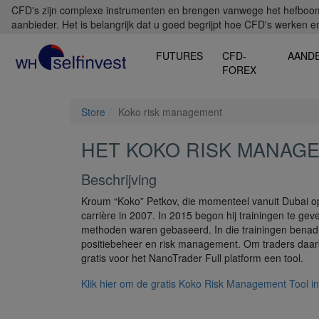
CFD's zijn complexe instrumenten en brengen vanwege het hefboomef
aanbieder. Het is belangrijk dat u goed begrijpt hoe CFD's werken en 
FUTURES
CFD-
AAND
FOREX
Store
Koko risk management
HET KOKO RISK MANAG
Beschrijving
Kroum “Koko” Petkov, die momenteel vanuit Dubai oper
carrière in 2007. In 2015 begon hij trainingen te geve
methoden waren gebaseerd. In die trainingen benadr
positiebeheer en risk management. Om traders daarb
gratis voor het NanoTrader Full platform een tool.
Klik hier om de gratis Koko Risk Management Tool in 