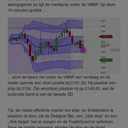
weergegeven is) ligt de marktprijs onder de VWAP. Op deze
10-minuten grafiek ...
... sloot de kaars net onder de VWAP van vandaag en de
trader opende een short positie bij 2151,50. Hij plaatste een
stop bij 2154. Zijn winstdoel plaatste hij op 2149,50, wat de
buitenste band is van de tweede SD.
Tip: de meest efficiënte manier om stop- en limietorders te
plaatsen is door, via de Designer Bar, een „click stop“ en een
„click target“ toe te voegen en de TradeGuard te activeren.
Eens de positie geopend, worden de stop en de limiet