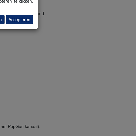
teren’ te klikken,
PopGun kanaal getekend
n
Accepteren
n het PopGun kanaal).