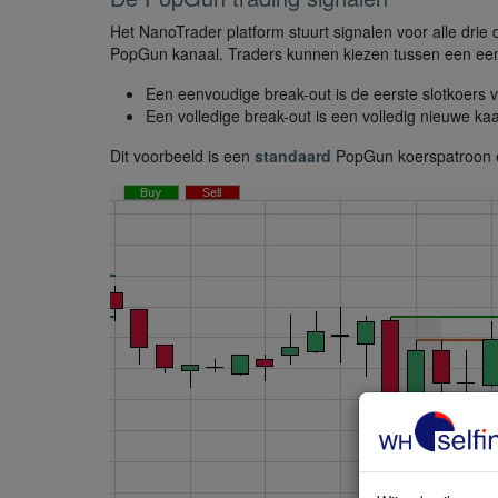
Het NanoTrader platform stuurt signalen voor alle drie
PopGun kanaal. Traders kunnen kiezen tussen een eenv
Een eenvoudige break-out is de eerste slotkoers 
Een volledige break-out is een volledig nieuwe ka
Dit voorbeeld
is een
standaard
PopGun koerspatroon en