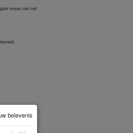
agste niveau van het
kanaal).
uw belevenis