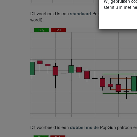
Wij gebruiken coo
stemt u in met he
Dit voorbeeld is een
standaard
PopGun koerspatroon en
wordt).
Dit voorbeeld is een
dubbel inside
PopGun patroon en 