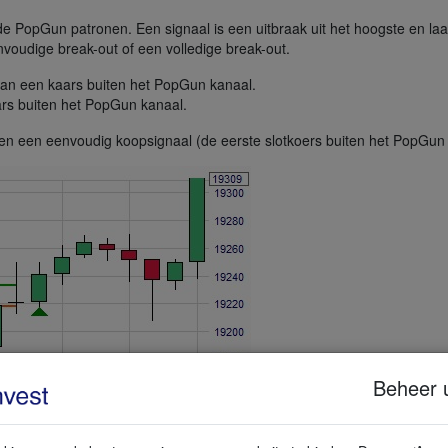
 de PopGun patronen. Een signaal is een uitbraak uit het hoogste en la
oudige break-out of een volledige break-out.
van een kaars buiten het PopGun kanaal.
ars buiten het PopGun kanaal.
 een eenvoudig koopsignaal (de eerste slotkoers buiten het PopGun 
Beheer 