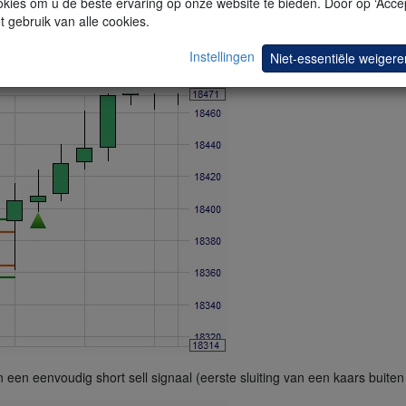
kies om u de beste ervaring op onze website te bieden. Door op ‘Accep
t gebruik van alle cookies.
 een volledig koopsignaal (de eerste kaars, die volledig buiten het 
Instellingen
Niet-essentiële weigere
een eenvoudig short sell signaal (eerste sluiting van een kaars buite