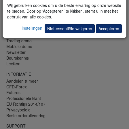
LU: +352 42 80 42 80 (EN)
Wij gebruiken cookies om u de beste ervaring op onze website
NL: +31 (0)20 737 00 54
te bieden. Door op ‘Accepteren’ te klikken, stemt u in met het
Fax: +31 (0)20 88 81 22 7
gebruik van alle cookies.
GRATIS
Instellingen
Niet-essentiële weigeren
Accepteren
Webinars en seminars
Trading bibliotheek
Trading demo
Mobiele demo
Newsletter
Beurskennis
Lexikon
INFORMATIE
Aandelen & meer
CFD-Forex
Futures
Professionele klant
EU Richtlijn 2014/107
Privacybeleid
Beste orderuitvoering
SUPPORT