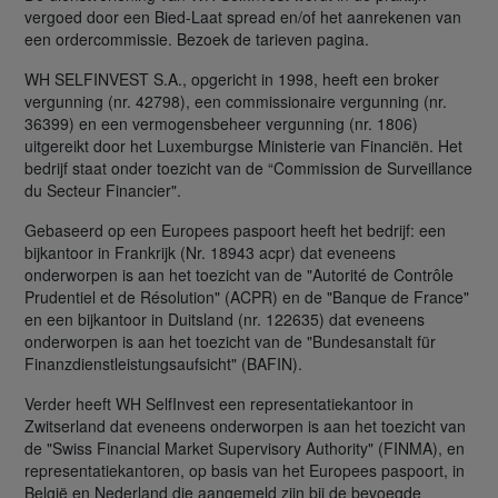
vergoed door een Bied-Laat spread en/of het aanrekenen van
een ordercommissie. Bezoek de tarieven pagina.
WH SELFINVEST S.A., opgericht in 1998, heeft een broker
vergunning (nr. 42798), een commissionaire vergunning (nr.
36399) en een vermogensbeheer vergunning (nr. 1806)
uitgereikt door het Luxemburgse Ministerie van Financiën. Het
bedrijf staat onder toezicht van de “Commission de Surveillance
du Secteur Financier".
Gebaseerd op een Europees paspoort heeft het bedrijf: een
bijkantoor in Frankrijk (Nr. 18943 acpr) dat eveneens
onderworpen is aan het toezicht van de "Autorité de Contrôle
Prudentiel et de Résolution" (ACPR) en de "Banque de France"
en een bijkantoor in Duitsland (nr. 122635) dat eveneens
onderworpen is aan het toezicht van de "Bundesanstalt für
Finanzdienstleistungsaufsicht" (BAFIN).
Verder heeft WH SelfInvest een representatiekantoor in
Zwitserland dat eveneens onderworpen is aan het toezicht van
de "Swiss Financial Market Supervisory Authority" (FINMA), en
representatiekantoren, op basis van het Europees paspoort, in
België en Nederland die aangemeld zijn bij de bevoegde