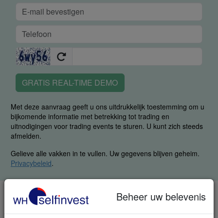
GRATIS REAL-TIME DEMO
Met deze aanvraag geeft u ons uitdrukkelijk toestemming om u
bijkomende informatie met betrekking tot trading en
uitnodigingen voor trading events te sturen. U kunt zich steeds
afmelden.
Gelieve alle vakken in te vullen. Uw gegevens blijven geheim.
Privacybeleid
.
Beheer uw belevenis
TELEFOON & FAX
LU: +352 42 80 42 82