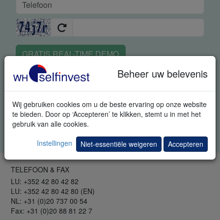
GRATIS REAL-TIME DEMO
Beheer uw belevenis
Met deze aanvraag geeft u ons uitdrukkelijk toestemming om u
bijkomende informatie met betrekking tot trading en
uitnodigingen voor trading events te sturen. U kunt zich steeds
Wij gebruiken cookies om u de beste ervaring op onze website
afmelden.
te bieden. Door op ‘Accepteren’ te klikken, stemt u in met het
gebruik van alle cookies.
Gelieve alle vakken in te vullen. Uw gegevens blijven geheim.
Privacybeleid
.
Instellingen
Niet-essentiële weigeren
Accepteren
TELEFOON & FAX
LU: +352 42 80 42 82
LU: +352 42 80 42 80 (EN)
NL: +31 (0)20 737 00 54
Fax: +31 (0)20 88 81 22 7