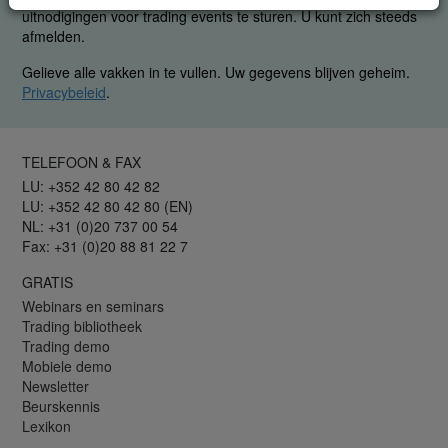
uitnodigingen voor trading events te sturen. U kunt zich steeds
afmelden.
Gelieve alle vakken in te vullen. Uw gegevens blijven geheim.
Privacybeleid
.
TELEFOON & FAX
LU: +352 42 80 42 82
LU: +352 42 80 42 80 (EN)
NL: +31 (0)20 737 00 54
Fax: +31 (0)20 88 81 22 7
GRATIS
Webinars en seminars
Trading bibliotheek
Trading demo
Mobiele demo
Newsletter
Beurskennis
Lexikon