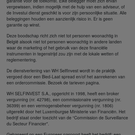
garantie voor de toekomst. Elke belegger moet zich ervan
vergewissen, indien mogelijk met de hulp van een adviseur, of
de Investui dienst geschikt is voor zijn persoonlijke situatie. Alle
beleggingen houden een aanzienlijk risico in. Er is geen
garantie op winst.
Deze boodschap richt zich niet tot personen woonachtig in
België alsook niet tot personen woonachtig in andere landen
waar de marketing of het gebruik van deze financiële
instrumenten in tegenstrijd zou zijn met de lokale wetten of
reglementering.
De dienstverlening van WH SelfInvest wordt in de praktijk
vergoed door een Bied-Laat spread en/of het aanrekenen van
een ordercommissie. Bezoek de tarieven pagina.
WH SELFINVEST S.A., opgericht in 1998, heeft een broker
vergunning (nr. 42798), een commissionaire vergunning (nr.
36399) en een vermogensbeheer vergunning (nr. 1806)
uitgereikt door het Luxemburgse Ministerie van Financiën. Het
bedrijf staat onder toezicht van de “Commission de Surveillance
du Secteur Financier".
Gebaseerd op een Europees paspoort heeft het bedrijf: een