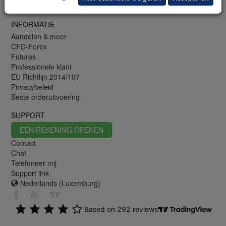
Lexikon
INFORMATIE
Aandelen & meer
CFD-Forex
Futures
Professionele klant
EU Richtlijn 2014/107
Privacybeleid
Beste orderuitvoering
SUPPORT
EEN REKENING OPENEN
Contact
Chat
Telefoneer mij
Support link
Nederlands (Luxemburg)